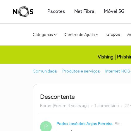
Pacotes
Net Fibra
Móvel 5G
Grupos
As
Categorias
Centro de Ajuda
Vishing | Phish
Comunidade
Produtos e serviços
Internet NOS
Descontente
Forum|Forum|4 years ago
1 comentário
27 
Pedro José dos Anjos Ferreira
Bit
P