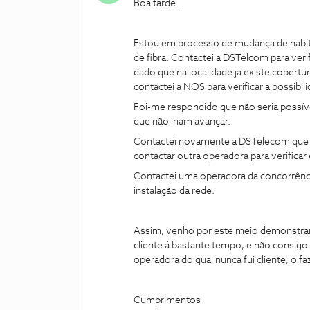
Boa tarde.
Estou em processo de mudança de habit
de fibra. Contactei a DSTelcom para verif
dado que na localidade já existe cober
contactei a NOS para verificar a possibi
Foi-me respondido que não seria possíve
que não iriam avançar.
Contactei novamente a DSTelecom que me
contactar outra operadora para verificar 
Contactei uma operadora da concorrênc
instalação da rede.
Assim, venho por este meio demonstr
cliente á bastante tempo, e não consigo
operadora do qual nunca fui cliente, o f
Cumprimentos