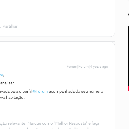
Partilhar
Forum|Forum|4 years ago
ra
,
nalisar.
vada para o perfil
@Fórum
acompanhada do seu número
ova habitação.
ação relevante. Marque como "Melhor Resposta" e faça