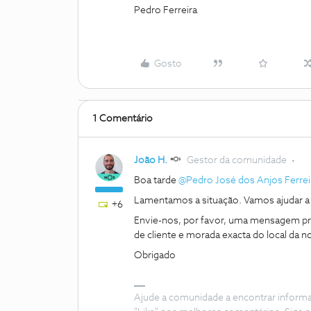
Pedro Ferreira
Gosto
1 Comentário
João H.
Gestor da comunidade
Boa tarde
@Pedro José dos Anjos Ferrei
Lamentamos a situação. Vamos ajudar a a
+6
Envie-nos, por favor, uma mensagem pri
de cliente e morada exacta do local da n
Obrigado
Ajude a comunidade a encontrar inform