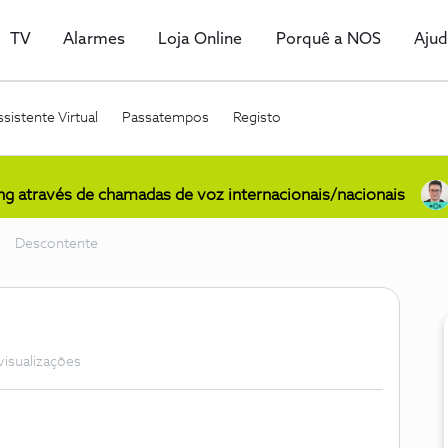
TV
Alarmes
Loja Online
Porquê a NOS
Aju
sistente Virtual
Passatempos
Registo
ing através de chamadas de voz internacionais/nacionais
Descontente
visualizações