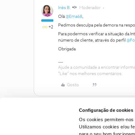
Inês B.
Moderador
Olá
@Ema68
,
Pedimos desculpa pela demora na respo
+2
Para podermos verificar a situação da 
número de cliente, através do perfil
@Fó
Obrigada
Ajude a comunidade a encontrar inform
"Like" nos melhores comentários.
Gosto
Configuração de cookies
Os cookies permitem-nos 
Utilizamos cookies e/ou f
para o seu bom funcioname