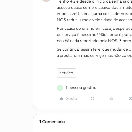
Tenho 4G e desde o inicio da semana o ac
acesso quase sempre abaixo dos 2mbits (
impossível fazer alguma coisa, demora i
NOS reduziu-me a velocidade de acesso 
Por causa do ensino em casa já esperava
de serviço é péssimo! Não sei se é por 
não há nada reportado pela NOS. E nem 
Se continuar assim terei que mudar de 
a prestar um mau serviço mas não coloca
serviço
1 pessoa gostou
C
Gosto
1 Comentário