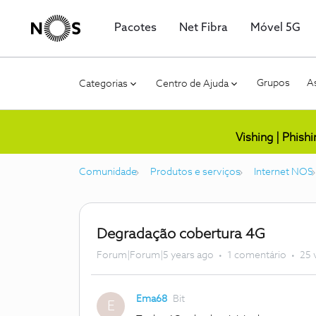
Pacotes
Net Fibra
Móvel 5G
Grupos
As
Categorias
Centro de Ajuda
Vishing | Phish
Comunidade
Produtos e serviços
Internet NOS
Degradação cobertura 4G
Forum|Forum|5 years ago
1 comentário
25 
Ema68
Bit
E