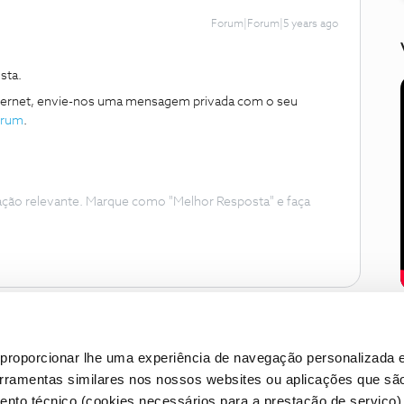
Forum|Forum|5 years ago
sta.
Internet, envie-nos uma mensagem privada com o seu
rum
.
ação relevante. Marque como "Melhor Resposta" e faça
proporcionar lhe uma experiência de navegação personalizada e
erramentas similares nos nossos websites ou aplicações que sã
nto técnico (cookies necessários para a prestação de serviço)