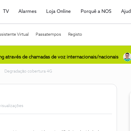
TV
Alarmes
Loja Online
Porquê a NOS
Aju
sistente Virtual
Passatempos
Registo
ing através de chamadas de voz internacionais/nacionais
Degradação cobertura 4G
visualizações