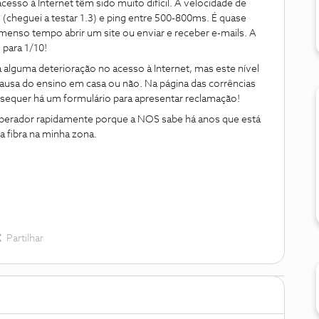
esso à Internet têm sido muito difícil. A velocidade de
cheguei a testar 1.3) e ping entre 500-800ms. É quase
menso tempo abrir um site ou enviar e receber e-mails. A
para 1/10!
 alguma deterioração no acesso à Internet, mas este nível
causa do ensino em casa ou não. Na página das corrências
sequer há um formulário para apresentar reclamação!
operador rapidamente porque a NOS sabe há anos que está
 fibra na minha zona.
Partilhar