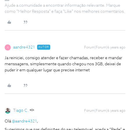
Ajude a comunidade a encontrar informação relevante. Marque
como "Melhor Resposta" e faça "Like" nos melhores comentários.
aandre4321
AUTOR
Forum|Forum|6 years ago
A
Ja reiniciei, consigo atender e fazer chamadas, receber e mandar
menssagens, simplesmente quando chegou nos 3GB, deixei de
puder ir em qualquer lugar que precise internet
Tiago C.
Forum|Forum|6 years ago
Olá
@aandre4321
,
Sugerimos que nas definições do seu telemóvel, aceda a “Rede” e