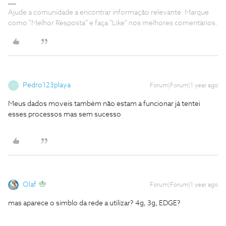
Ajude a comunidade a encontrar informação relevante. Marque
como "Melhor Resposta" e faça "Like" nos melhores comentários.
Pedro123playa
Forum|Forum|1 year ago
P
Meus dados moveis também não estam a funcionar já tentei
esses processos mas sem sucesso
Olaf
Forum|Forum|1 year ago
mas aparece o simblo da rede a utilizar? 4g, 3g, EDGE?