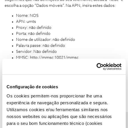
escolha a opção “Dados móveis”. Na APN, insira estes dados:
Nome: NOS
APN: umts
Proxy: não definido
Porta: não definido
Nome de utilizador: não definido
Palavra passe: não definido
Servidor: Não definido
MMSC: http://mmsc:10021/mmsc
Proxy de MMS: 62.169.66.5
Porta MMS: 8799
MCC: 268
MNC: 03
Configuração de cookies
Tipo de autenticação: não definido
Tipo APN: default, supl
Os cookies permitem-nos proporcionar lhe uma
experiência de navegação personalizada e segura.
Conseguiu aceder à internet?
Utilizamos cookies e/ou ferramentas similares nos
nossos websites ou aplicações que são necessários
Ajude a comunidade a encontrar informação relevante. Marque
para o seu bom funcionamento técnico (cookies
como "Melhor Resposta" e faça "Like" nos melhores comentários.