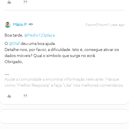
Mário P.
Forum|Forum|1 year ago
Boa tarde, ​
@Pedro123playa
O ​
@Olaf
deu uma boa ajuda.
Detalhe-nos, por favor, a dificuldade. Isto é, consegue ativar os
dados móveis? Qual o símbolo que surge no ecrã.
Obrigado,
Ajude a comunidade a encontrar informação relevante. Marque
como "Melhor Resposta" e faça "Like" nos melhores comentários.