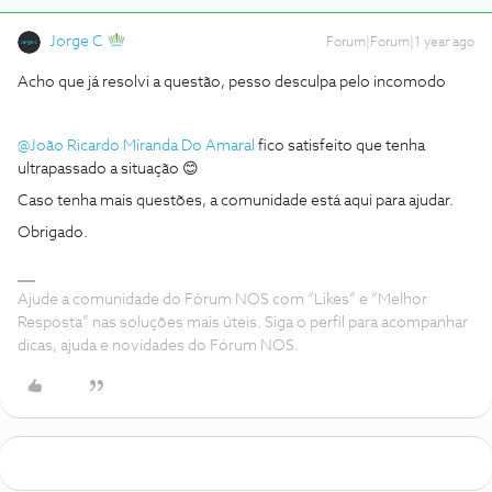
Jorge C
Forum|Forum|1 year ago
Acho que já resolvi a questão, pesso desculpa pelo incomodo
@João Ricardo Miranda Do Amaral
fico satisfeito que tenha
ultrapassado a situação 😊
Caso tenha mais questões, a comunidade está aqui para ajudar.
Obrigado.
Ajude a comunidade do Fórum NOS com “Likes” e “Melhor
Resposta” nas soluções mais úteis. Siga o perfil para acompanhar
dicas, ajuda e novidades do Fórum NOS.