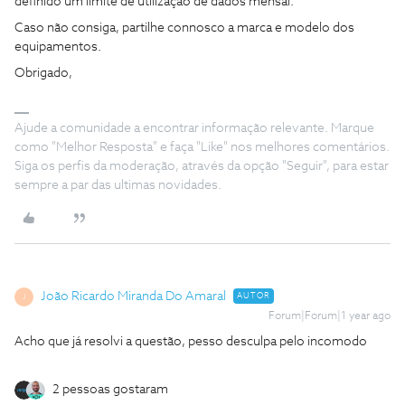
definido um limite de utilização de dados mensal.
Caso não consiga, partilhe connosco a marca e modelo dos
equipamentos.
Obrigado,
Ajude a comunidade a encontrar informação relevante. Marque
como "Melhor Resposta" e faça "Like" nos melhores comentários.
Siga os perfis da moderação, através da opção "Seguir", para estar
sempre a par das ultimas novidades.
João Ricardo Miranda Do Amaral
AUTOR
J
Forum|Forum|1 year ago
Acho que já resolvi a questão, pesso desculpa pelo incomodo
2 pessoas gostaram