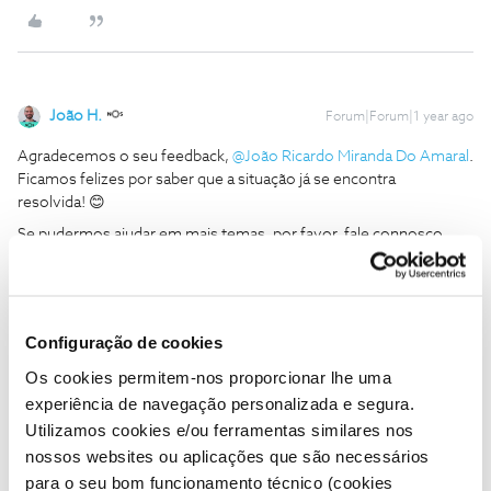
João H.
Forum|Forum|1 year ago
Agradecemos o seu feedback,
@João Ricardo Miranda Do Amaral
.
Ficamos felizes por saber que a situação já se encontra
resolvida! 😊
Se pudermos ajudar em mais temas, por favor, fale connosco.
Estamos sempre disponíveis.
Obrigado,
Configuração de cookies
Ajude a comunidade a encontrar informação relevante. Marque
Os cookies permitem-nos proporcionar lhe uma
como "Melhor Resposta" e faça "Like" nos melhores comentários.
experiência de navegação personalizada e segura.
Siga os perfis da moderação, através da opção "Seguir", para estar
sempre a par das ultimas novidades.
Utilizamos cookies e/ou ferramentas similares nos
nossos websites ou aplicações que são necessários
para o seu bom funcionamento técnico (cookies