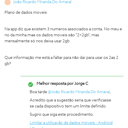
João Ricardo Miranda Do Amaral
J
Plano de dados moveis
Na app diz que existem 3 numeros associados a conta. No meu e
no da minha mae os dados moveis são "2×2gb", mas
mensalmente só nos deixa usar 2gb
Que informação me está a faltar para não dar para usar os 2as 2
gb?
Melhor resposta por
Jorge C
Boa tarde
@João Ricardo Miranda Do Amaral
,
Acredito que a sugestão seria que verificasse
se cada dispositivo tem um limite definido.
Sugiro que siga este procedimento.
Limitar a utilização de dados móveis - Android