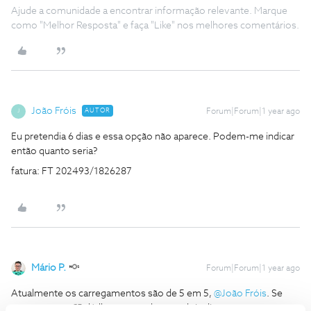
Ajude a comunidade a encontrar informação relevante. Marque
como "Melhor Resposta" e faça "Like" nos melhores comentários.
João Fróis
AUTOR
Forum|Forum|1 year ago
J
Eu pretendia 6 dias e essa opção não aparece. Podem-me indicar
então quanto seria?
fatura: FT 202493/1826287
Mário P.
Forum|Forum|1 year ago
Atualmente os carregamentos são de 5 em 5,
@João Fróis
. Se
carregar com €5 dá-lhe acesso durante dois dias, se carregar com