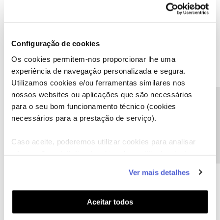
€10 tem 5 dias. Recordamos ainda que o prazo inicia a partir do
momento em que o carrega.
Quanto ao crédito, o mesmo será refletido na próxima fatura a
Configuração de cookies
emitir. O mesmo está registado com o número 000154903224.
Obrigado,
Os cookies permitem-nos proporcionar lhe uma
experiência de navegação personalizada e segura.
Utilizamos cookies e/ou ferramentas similares nos
nossos websites ou aplicações que são necessários
Ajude a comunidade a encontrar informação relevante. Marque
Precisa de ajuda?
para o seu bom funcionamento técnico (cookies
como "Melhor Resposta" e faça "Like" nos melhores comentários.
necessários para a prestação de serviço).
Caso aceite, poderemos utilizar cookies para analisar
informação estatística (cookies de analítica), adaptar
este serviço às suas preferências e apresentar-lhe
João Fróis
AUTOR
Forum|Forum|1 year ago
J
Ver mais detalhes
funcionalidades (cookies de personalização e
Era essa informação que eu pretendia e que sugiro que seja
funcionalidade) e adaptar anúncios aos seus interesses
adicionada ao site, evitando ter que se contactar o apoio.
(cookies de publicidade personalizada). Pode gerir a
Aceitar todos
obrigado
utilização dos cookies clicando em "
Configurar