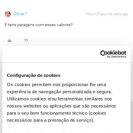
Oscar7
Forum|Forum|6 years ago
E tens paragens com esses valores?
MSilvas1
AUTOR
Forum|Forum|6 years ago
M
Configuração de cookies
Tem paragens quando estão os 2 dispositivos, as vezes eu
desligo o Modem e passado umas 2 horas volta a ficar igual, daí
Os cookies permitem-nos proporcionar lhe uma
pensar em aumentar a internet para ver se o problema deixa de
experiência de navegação personalizada e segura.
existir. Quando por exemplo estão 2 dispositivos + o telemóvel
Utilizamos cookies e/ou ferramentas similares nos
na twitch então ninguém vê nada
nossos websites ou aplicações que são necessários
Precisa de ajuda?
para o seu bom funcionamento técnico (cookies
necessários para a prestação de serviço).