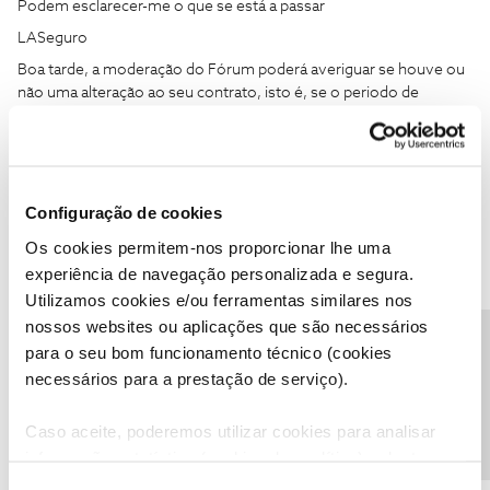
Podem esclarecer-me o que se está a passar
LASeguro
Boa tarde, a moderação do Fórum poderá averiguar se houve ou
não uma alteração ao seu contrato, isto é, se o periodo de
fidelização foi renovado, porque distribuição de dados móveis
pelos telemóveis era uma possibilidade que foi descontinuada.
Envie para o perfil
@Fórum
o seu numero de cliente ou NIF e
aguarde contacto.
Configuração de cookies
Os cookies permitem-nos proporcionar lhe uma
experiência de navegação personalizada e segura.
Utilizamos cookies e/ou ferramentas similares nos
nossos websites ou aplicações que são necessários
Inês B.
Forum|Forum|5 years ago
Precisa de ajuda?
para o seu bom funcionamento técnico (cookies
Olá
@Luís António Martins Seguro
,
necessários para a prestação de serviço).
O
@Jose Rodrigues
deu uma boa ajuda.
Caso aceite, poderemos utilizar cookies para analisar
Para podermos analisar a situação, envie-nos uma mensagem
privada com o seu número de cliente, através do perfil
informação estatística (cookies de analítica), adaptar
@Fórum
.
este serviço às suas preferências e apresentar-lhe
Obrigada