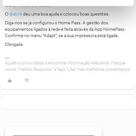
Olá
@Alfredo Candeias
,
O
@atcrs
deu uma boa ajuda e colocou boas questões.
Diga-nos se já configurou o Home Pass. A gestão dos
equipamentos ligados à rede é feita através da App HomePass.
Confirme no menu “Adapt”, se a sua impressora está ligada.
Obrigada
Ajude a comunidade a encontrar informação relevante. Marque
como "Melhor Resposta" e faça "Like" nos melhores comentários.