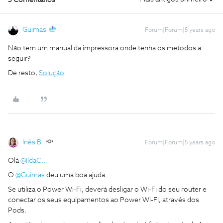
5 Comentários
Guimas
Forum|Forum|5 years ago
Não tem um manual da impressora onde tenha os metodos a
seguir?
De resto,
Solução
Inês B.
Forum|Forum|5 years ago
Olá
@IldaC.
,
O
@Guimas
deu uma boa ajuda.
Se utiliza o Power Wi-Fi, deverá desligar o Wi-Fi do seu router e
conectar os seus equipamentos ao Power Wi-Fi, através dos
Pods.