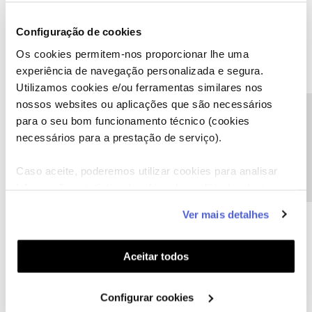
Configuração de cookies
Os cookies permitem-nos proporcionar lhe uma
experiência de navegação personalizada e segura.
Utilizamos cookies e/ou ferramentas similares nos
nossos websites ou aplicações que são necessários
Precisa de ajuda?
para o seu bom funcionamento técnico (cookies
atcrs
Forum|Forum|4 years ago
A
necessários para a prestação de serviço).
Configurar o home pass. Já tem a palavra passe? Desligou o Wi-Fi
do router? Siga passo a passo o que está escrito no
Caso aceite, poderemos utilizar cookies para analisar
procedimento.
informação estatística (cookies de analítica), adaptar
este serviço às suas preferências e apresentar-lhe
Ver mais detalhes
1 pessoa gostou
funcionalidades (cookies de personalização e
funcionalidade) e adaptar anúncios aos seus interesses
(cookies de publicidade personalizada). Pode gerir a
Aceitar todos
utilização dos cookies clicando em "
Configurar
Cookies
".
Configurar cookies
Inês B.
Forum|Forum|4 years ago