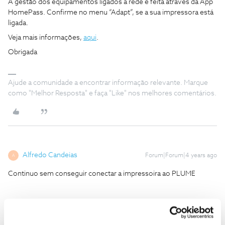
A gestão dos equipamentos ligados à rede é feita através da App
HomePass. Confirme no menu “Adapt”, se a sua impressora está
ligada.
Veja mais informações,
aqui
.
Obrigada
Ajude a comunidade a encontrar informação relevante. Marque
como "Melhor Resposta" e faça "Like" nos melhores comentários.
Alfredo Candeias
Forum|Forum|4 years ago
A
Continuo sem conseguir conectar a impressoira ao PLUME
Como é que se faz?