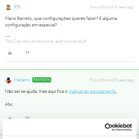
IFB
Forum|Forum|9 years ago
Mario Barreto, que configurações queres fazer? É alguma
configuração em especial?
The Cat who drinks wine, and knows stuff
Mariano
RESPOSTA
Forum|Forum|9 years ago
Não sei se ajuda, mas aqui fica o
manual do equipamento
.
Abc