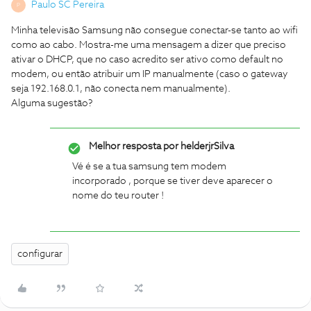
Paulo SC Pereira
P
Minha televisão Samsung não consegue conectar-se tanto ao wifi
como ao cabo. Mostra-me uma mensagem a dizer que preciso
ativar o DHCP, que no caso acredito ser ativo como default no
modem, ou então atribuir um IP manualmente (caso o gateway
seja 192.168.0.1, não conecta nem manualmente).
Alguma sugestão?
Melhor resposta por
helderjrSilva
Vé é se a tua samsung tem modem
incorporado , porque se tiver deve aparecer o
nome do teu router !
configurar