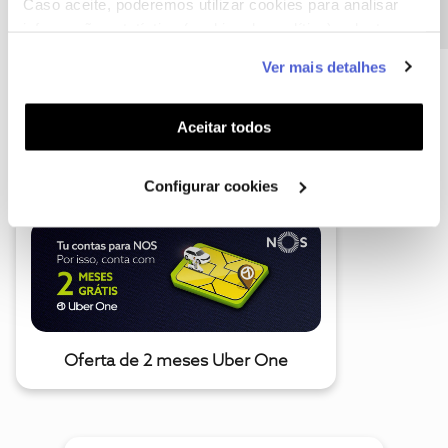
Caso aceite, poderemos utilizar cookies para analisar
informação estatística (cookies de analítica), adaptar
este serviço às suas preferências e apresentar-lhe
Ver mais detalhes
funcionalidades (cookies de personalização e
funcionalidade) e adaptar anúncios aos seus interesses
A poupança que COMBINA
(cookies de publicidade personalizada). Pode gerir a
Aceitar todos
utilização dos cookies clicando em "
Configurar
Cookies
".
Configurar cookies
Oferta de 2 meses Uber One