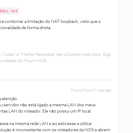
ddns.net
ra contornar a limitação do NAT loopback, visto que o
cionalidade de forma direta.
Likes” e “Melhor Resposta” nas soluções mais úteis. Siga
e novidades do Fórum NOS.
Forum|Forum|1 year ago
 atenção.
meu servidor não está ligado a mesma LAN dos meus
ortas LAN do roteador. Ele não possui um IP local.
ivesse na mesma rede LAN e eu estivesse a utilizar
solução é inconsistente com os roteadores da NOS e abrem