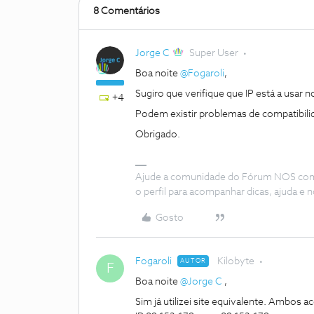
8 Comentários
Jorge C
Super User
Boa noite ​
@Fogaroli
,
Sugiro que verifique que IP está a usar 
+4
Podem existir problemas de compatibil
Obrigado.
Ajude a comunidade do Fórum NOS com “
o perfil para acompanhar dicas, ajuda 
Gosto
Fogaroli
Kilobyte
AUTOR
F
Boa noite ​
@Jorge C
,
Sim já utilizei site equivalente. Ambos