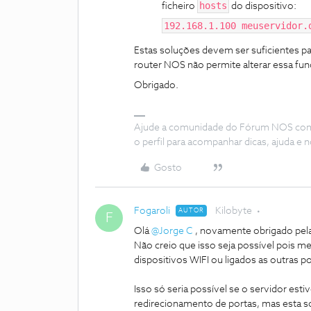
hosts
ficheiro
do dispositivo:
192.168.1.100 meuservidor.
Estas soluções devem ser suficientes pa
router NOS não permite alterar essa fun
Obrigado.
Ajude a comunidade do Fórum NOS com “
o perfil para acompanhar dicas, ajuda 
Gosto
Fogaroli
Kilobyte
AUTOR
F
Olá ​
@Jorge C
, novamente obrigado pela
Não creio que isso seja possível pois 
dispositivos WIFI ou ligados as outras p
Isso só seria possível se o servidor est
redirecionamento de portas, mas esta 