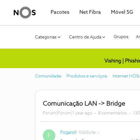
Pacotes
Net Fibra
Móvel 5G
Grupos
As
Categorias
Centro de Ajuda
Vishing | Phish
Comunidade
Produtos e serviços
Internet NOS
Comunicação LAN -> Bridge
Forum|Forum|1 year ago
8 comentários
130
Fogaroli
Kilobyte
F