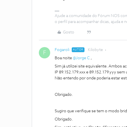
Ajude a comunidade do Fórum NOS com “
o perfil para acompanhar dicas, ajuda 
Gosto
Fogaroli
Kilobyte
AUTOR
F
Boa noite ​
@Jorge C
,
Sim já utilizei site equivalente. Ambos
IP 89.152.179.xxx e 89.152.179.yyy sem
Não entendo por onde poderia estar est
Obrigado.
Sugiro que verifique se tem o modo brid
Obrigado.