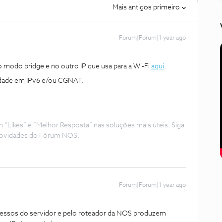
Mais antigos primeiro
Forum|Forum|1 year ago
no modo bridge e no outro IP que usa para a Wi-Fi
aqui
.
idade em IPv6 e/ou CGNAT.
Likes” e “Melhor Resposta” nas soluções mais úteis. Siga
e novidades do Fórum NOS.
Forum|Forum|1 year ago
 acessos do servidor e pelo roteador da NOS produzem