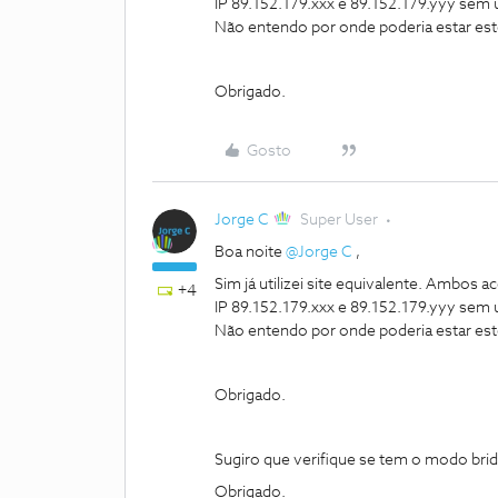
IP 89.152.179.xxx e 89.152.179.yyy sem
Não entendo por onde poderia estar est
Obrigado.
Gosto
Jorge C
Super User
Boa noite ​
@Jorge C
,
Sim já utilizei site equivalente. Ambos
+4
IP 89.152.179.xxx e 89.152.179.yyy sem
Não entendo por onde poderia estar est
Obrigado.
Sugiro que verifique se tem o modo brid
Obrigado.