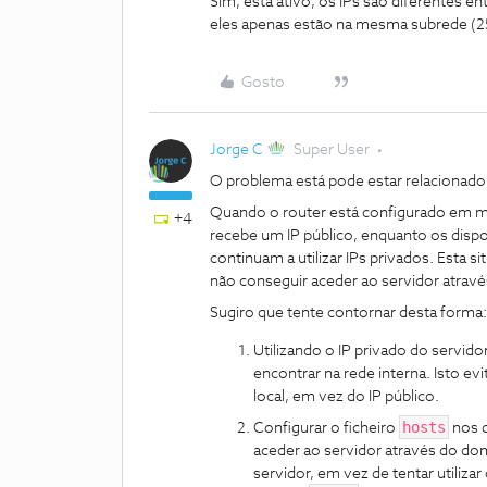
Sim, está ativo, os IPs são diferentes 
eles apenas estão na mesma subrede (2
Gosto
Jorge C
Super User
O problema está pode estar relacionado
Quando o router está configurado em m
+4
recebe um IP público, enquanto os dispo
continuam a utilizar IPs privados. Esta s
não conseguir aceder ao servidor atrav
Sugiro que tente contornar desta forma:
Utilizando o IP privado do servido
encontrar na rede interna. Isto evi
local, em vez do IP público.
hosts
Configurar o ficheiro
nos d
aceder ao servidor através do dom
servidor, em vez de tentar utiliza