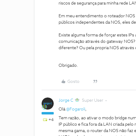
riscos de segurança para minha rede LA
Em meu entendimento o roteador NOS e 
públicos independentes da NOS, eles de
Existe alguma forma de forçar estes IPs
comunicação através do gateway NOS? O
diferente? Ou pela propria NOS atravé
Obrigado.
Gosto
Jorge C
Super User
Olá ​
@Fogaroli
,
Tem razão, ao ativar o modo bridge num
+4
IP público e fica fora da LAN criada p
mesma gama, o router da NOS não faz e