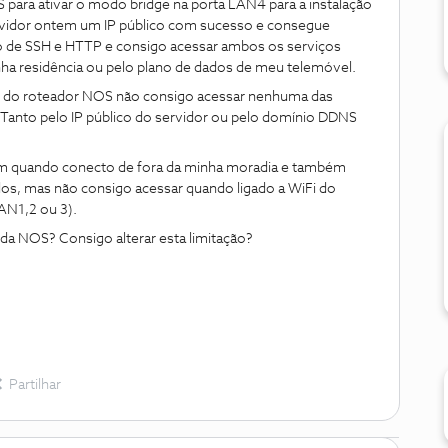
S para ativar o modo bridge na porta LAN4 para a instalação
rvidor ontem um IP público com sucesso e consegue
ço de SSH e HTTP e consigo acessar ambos os serviços
ha residência ou pelo plano de dados de meu telemóvel.
 do roteador NOS não consigo acessar nenhuma das
. Tanto pelo IP público do servidor ou pelo domínio DDNS
 quando conecto de fora da minha moradia e também
dos, mas não consigo acessar quando ligado a WiFi do
AN1,2 ou 3).
 da NOS? Consigo alterar esta limitação?
Partilhar