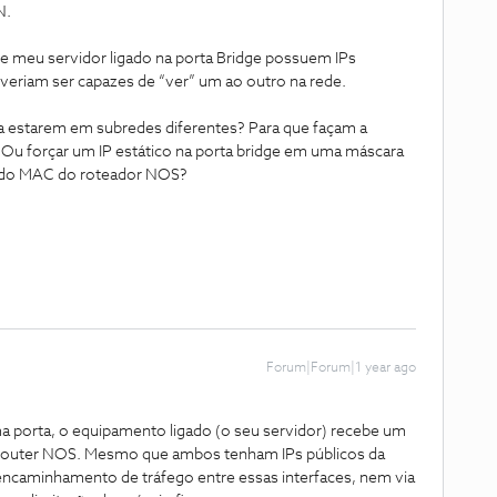
N.
meu servidor ligado na porta Bridge possuem IPs
veriam ser capazes de “ver” um ao outro na rede.
 a estarem em subredes diferentes? Para que façam a
u forçar um IP estático na porta bridge em uma máscara
s do MAC do roteador NOS?
Forum|Forum|1 year ago
a porta, o equipamento ligado (o seu servidor) recebe um
elo router NOS. Mesmo que ambos tenham IPs públicos da
ncaminhamento de tráfego entre essas interfaces, nem via