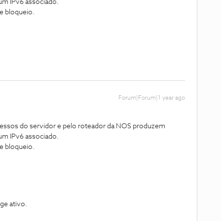
 um IPv6 associado.
e bloqueio.
Forum|Forum|1 year ago
 acessos do servidor e pelo roteador da NOS produzem
 um IPv6 associado.
e bloqueio.
ge ativo.