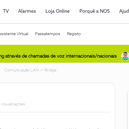
TV
Alarmes
Loja Online
Porquê a NOS
Aju
sistente Virtual
Passatempos
Registo
ing através de chamadas de voz internacionais/nacionais
Comunicação LAN -> Bridge
 visualizações