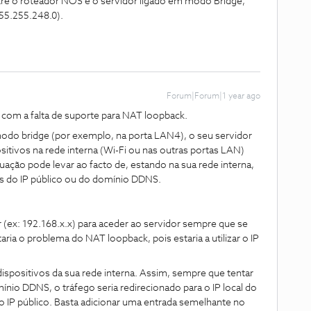
entre o roteador NOS e o servidor ligado em modo Bridge,
55.255.248.0).
Forum|Forum|1 year ago
 com a falta de suporte para NAT loopback.
odo bridge (por exemplo, na porta LAN4), o seu servidor
sitivos na rede interna (Wi-Fi ou nas outras portas LAN)
ituação pode levar ao facto de, estando na sua rede interna,
és do IP público ou do domínio DDNS.
r (ex: 192.168.x.x) para aceder ao servidor sempre que se
taria o problema do NAT loopback, pois estaria a utilizar o IP
ispositivos da sua rede interna. Assim, sempre que tentar
ínio DDNS, o tráfego seria redirecionado para o IP local do
r o IP público. Basta adicionar uma entrada semelhante no