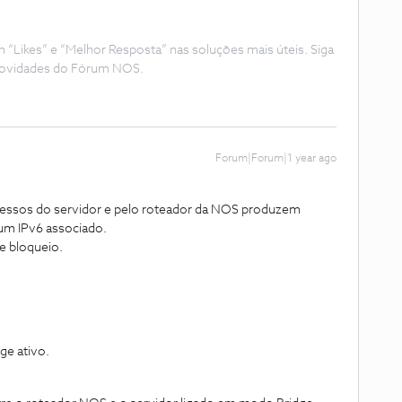
Likes” e “Melhor Resposta” nas soluções mais úteis. Siga
e novidades do Fórum NOS.
Forum|Forum|1 year ago
 acessos do servidor e pelo roteador da NOS produzem
 um IPv6 associado.
e bloqueio.
ge ativo.