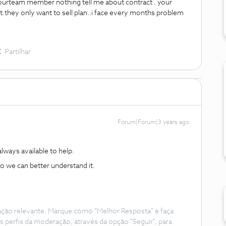
 yourteam member nothing tell me about contract . your
t.they only want to sell plan..i face every months problem
Partilhar
Forum|Forum|3 years ago
lways available to help.
so we can better understand it.
ação relevante. Marque como "Melhor Resposta" e faça
s perfis da moderação, através da opção "Seguir", para