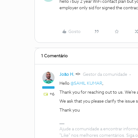
hello i buy 2 year WiFi contact plan but
employer only sid for signed the contrac
Gosto
1 Comentário
João H.
Gestor da comunidade
Hello
@SAHIL KUMAR
,
Thank you for reaching out to us. We’re a
+6
We ask that you please clarify the issue 
Thank you
Ajude a comunidade a encontrar inform
"Like" nos melhores comentários. Siga o