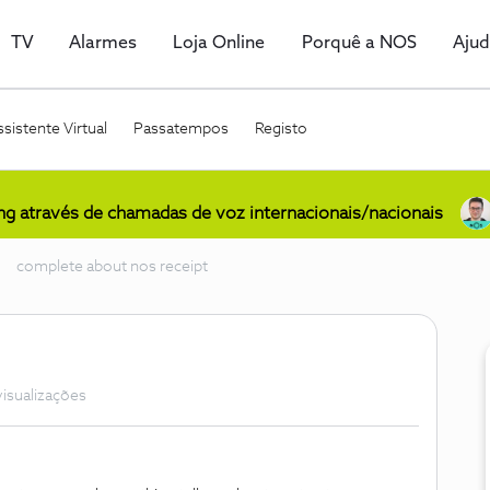
TV
Alarmes
Loja Online
Porquê a NOS
Aju
sistente Virtual
Passatempos
Registo
ing através de chamadas de voz internacionais/nacionais
complete about nos receipt
visualizações