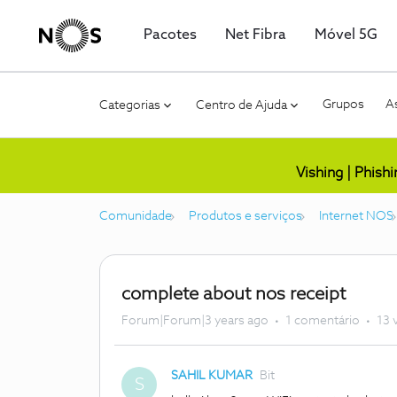
Pacotes
Net Fibra
Móvel 5G
Grupos
As
Categorias
Centro de Ajuda
Vishing | Phish
Comunidade
Produtos e serviços
Internet NOS
complete about nos receipt
Forum|Forum|3 years ago
1 comentário
13 
SAHIL KUMAR
Bit
S