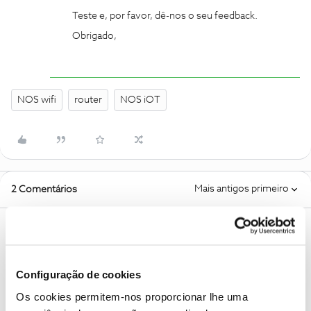
Teste e, por favor, dê-nos o seu feedback.
Obrigado,
NOS wifi
router
NOS iOT
Mais antigos primeiro
2 Comentários
Guimas
Forum|Forum|2 years ago
Podes entrar na página interna do router, através do site nos net
ou aplicação nos net e colocar o nome das 2 redes para o mesmo
Configuração de cookies
nome. E tentas a partir daí
Os cookies permitem-nos proporcionar lhe uma