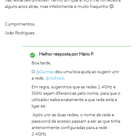
nas restantes divisões? Tenho um que a NOS me forneceu à
alguns anos atrás, mas infelizmente é muito fraquinho 😊.
Cumprimentos,
João Rodrigues.
Melhor resposta por
Mário P.
Boa tarde,
O
@Guimas
deu uma boa ajuda ao sugerir unir
a rede,
@rodrijob
.
Em regra, sugerimos que as redes 2.4GHz e
5GHz sejam diferencias pelo nome, para que o
utilizador saiba exatamente a que rede está a
ligar-se.
Após unir as duas redes, o nome de rede e
password de acesso passam a ser as que tinha
anteriormente configuradas para a rede
2.4GHz.