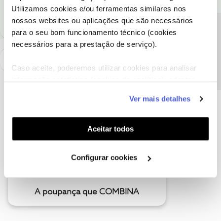
meu caso o meu tarifário são 120Mbps.
Utilizamos cookies e/ou ferramentas similares nos
nossos websites ou aplicações que são necessários
Precisa de ajuda?
para o seu bom funcionamento técnico (cookies
necessários para a prestação de serviço).
Caso aceite, poderemos utilizar cookies para analisar
informação estatística (cookies de analítica), adaptar
este serviço às suas preferências e apresentar-lhe
Ver mais detalhes
funcionalidades (cookies de personalização e
funcionalidade) e adaptar anúncios aos seus interesses
(cookies de publicidade personalizada). Pode gerir a
Aceitar todos
utilização dos cookies clicando em "
Configurar
Cookies
".
Configurar cookies
A poupança que COMBINA