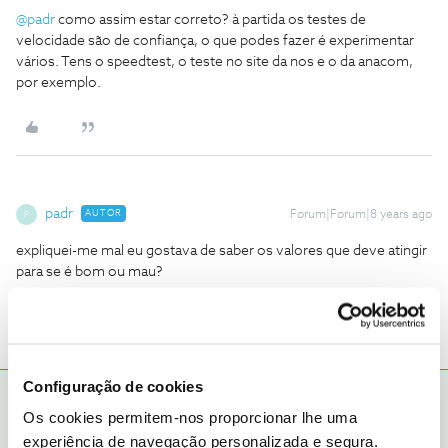
@padr
como assim estar correto? à partida os testes de
velocidade são de confiança, o que podes fazer é experimentar
vários. Tens o speedtest, o teste no site da nos e o da anacom,
por exemplo.
padr
AUTOR
Forum|Forum|8 years ago
P
expliquei-me mal eu gostava de saber os valores que deve atingir
para se é bom ou mau?
Configuração de cookies
Jose Rodrigues
RESPOSTA
Forum|Forum|8 years ago
Os cookies permitem-nos proporcionar lhe uma
Penso que sejam os valores que tem contratado com a NOS, No
experiência de navegação personalizada e segura.