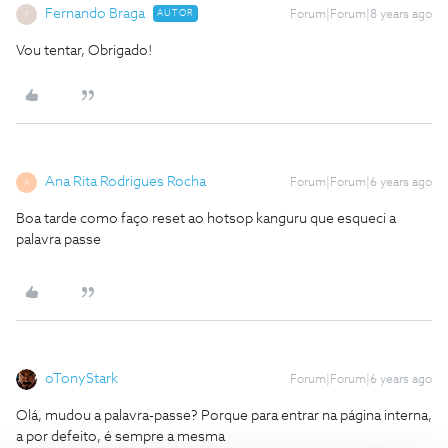
Fernando Braga
AUTOR
Forum|Forum|8 years ago
F
Vou tentar, Obrigado!
Ana Rita Rodrigues Rocha
Forum|Forum|6 years ago
A
Boa tarde como faço reset ao hotsop kanguru que esqueci a
palavra passe
oTonyStark
Forum|Forum|6 years ago
Olá, mudou a palavra-passe? Porque para entrar na página interna,
a por defeito, é sempre a mesma