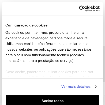
Configuração de cookies
C24XXXX201
Forum|Forum|6 years ago
C
Os cookies permitem-nos proporcionar lhe uma
@Ana Rita Rodrigues Rocha
,
experiência de navegação personalizada e segura.
Utilizamos cookies e/ou ferramentas similares nos
“
Reposição - Prima o botão “Ligar” e o botão “WPS” em
simultâneo durante 3 segundos para repor as predefinições de
nossos websites ou aplicações que são necessários
Precisa de ajuda?
fábrica do dispositivo
.”
para o seu bom funcionamento técnico (cookies
necessários para a prestação de serviço).
Ser cliente NOS pode não ser fácil, mas a cada obstáculo
Caso aceite, poderemos utilizar cookies para analisar
superado ganha-se força para seguir em frente. Respeito por
informação estatística (cookies de analítica), adaptar
quem se propõem ajudar sem nada em troca... nem mesmo um
obrigado;)
este serviço às suas preferências e apresentar-lhe
Ver mais detalhes
funcionalidades (cookies de personalização e
funcionalidade) e adaptar anúncios aos seus interesses
(cookies de publicidade personalizada). Pode gerir a
Aceitar todos