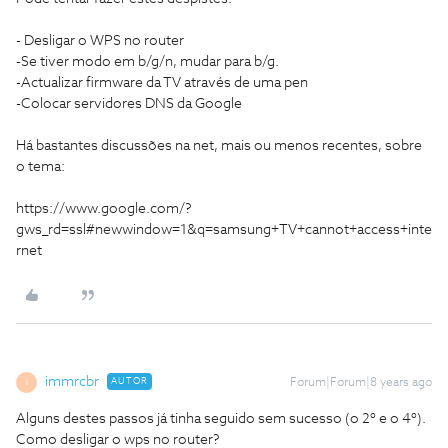
- Desligar o WPS no router
-Se tiver modo em b/g/n, mudar para b/g.
-Actualizar firmware da TV através de uma pen
-Colocar servidores DNS da Google
Há bastantes discussões na net, mais ou menos recentes, sobre
o tema:
https://www.google.com/?
gws_rd=ssl#newwindow=1&q=samsung+TV+cannot+access+inte
rnet
immrcbr
AUTOR
Forum|Forum|8 years ago
I
Alguns destes passos já tinha seguido sem sucesso (o 2º e o 4º).
Como desligar o wps no router?