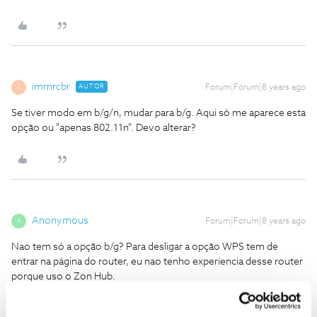
immrcbr
AUTOR
Forum|Forum|8 years ago
I
Se tiver modo em b/g/n, mudar para b/g. Aqui só me aparece esta
opção ou "apenas 802.11n". Devo alterar?
Anonymous
Forum|Forum|8 years ago
A
Nao tem só a opção b/g? Para desligar a opção WPS tem de
entrar na página do router, eu nao tenho experiencia desse router
porque uso o Zon Hub.
Essas smart tvs sao um bocado manhosas para ligar, se nao