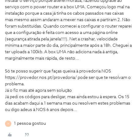
instalar o serviço porque alterei morada, fazendo upgrade ao
serviço com o power router e a box UMA. Começou logo mal na
instalação porque a casa já tinha os cabos passados nas caixas
mas mesmo assim andaram a mexer nas caixas e partiram 2. Não
foram substituídas. Quando comecei a configurar o router reparei
que a configuração é feita com acesso a uma página online
(segurança atirada pela janela!!!!). Net a crashar, velocidade
mínima a maior parte do dia, principalmente após a 18h. Cheguei a
ter uploads a 100kb. A box UMA não adiciona nada à antiga,
marginalmente mais rápida, de resto...
Só te posso sugerir que faças queixa à provedoria NOS
https://provedor.nos.pt/provedoria/ pode ser que te resolvam o
problema.
Já o fiz mas até agora sem solução
Já pedi os códigos para desligar, mas ainda estou à espera. Os 15
dias acabam daqui a 1 semana mas ou resolvem estes problemas
ou digo adeus à NOS 6 anos depois...
1 pessoa gostou
A