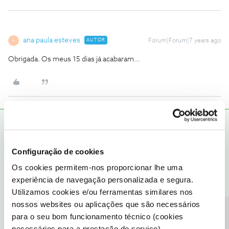
ana paula esteves
AUTOR
Forum|Forum|7 years ago
A
Obrigada. Os meus 15 dias já acabaram...
Tiago C.
RESPOSTA
Forum|Forum|7 years ago
Bem-vindos à comunidade,
@ana paula esteves
e
@rsafc
.
Configuração de cookies
Os cookies permitem-nos proporcionar lhe uma
No Fórum NOS os utilizadores devem colocar questões acerca
de temas que possam ajudar mais pessoas. Estas questões que
experiência de navegação personalizada e segura.
partilham são específicas de cada serviço, por isso, e para os
Utilizamos cookies e/ou ferramentas similares nos
podermos ajudar a resolvê-las têm que nos ligar.
nossos websites ou aplicações que são necessários
Vejam como,
aqui
.
para o seu bom funcionamento técnico (cookies
necessários para a prestação de serviço).