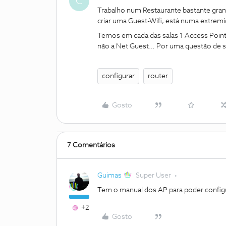
C
Trabalho num Restaurante bastante gran
criar uma Guest-Wifi, está numa extremid
Temos em cada das salas 1 Access Point
não a Net Guest… Por uma questão de s
configurar
router
Gosto
7 Comentários
Guimas
Super User
Tem o manual dos AP para poder config
+2
Gosto