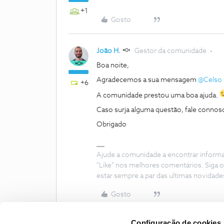
+1
Gosto
João H.
Gestor da comunidade
Boa noite,
Agradecemos a sua mensagem
@Celso 
+6
A comunidade prestou uma boa ajuda.
Caso surja alguma questão, fale connos
Obrigado
Ajude a comunidade a encontrar inform
"Like" nos melhores comentários. Siga o
estar sempre a par das ultimas novidade
Gosto
Configuração de cookies