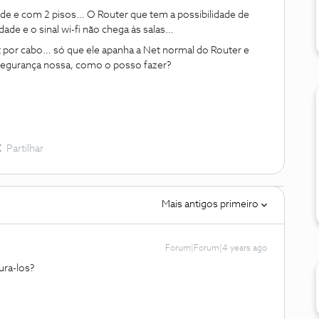
de e com 2 pisos… O Router que tem a possibilidade de
ade e o sinal wi-fi não chega às salas…
 por cabo… só que ele apanha a Net normal do Router e
egurança nossa, como o posso fazer?
Partilhar
Mais antigos primeiro
Forum|Forum|4 years ago
ura-los?