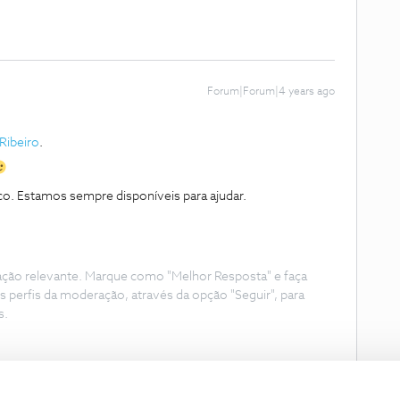
Forum|Forum|4 years ago
Ribeiro
.
co. Estamos sempre disponíveis para ajudar.
ação relevante. Marque como "Melhor Resposta" e faça
s perfis da moderação, através da opção "Seguir", para
s.