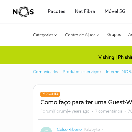
Pacotes
Net Fibra
Móvel 5G
Grupos
As
Categorias
Centro de Ajuda
Vishing | Phish
Comunidade
Produtos e serviços
Internet NOS
PERGUNTA
Como faço para ter uma Guest-Wif
Forum|Forum|4 years ago
7 comentários
70
Celso Ribeiro
Kilobyte