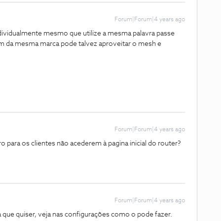
Forum|Forum|4 years ago
dividualmente mesmo que utilize a mesma palavra passe
rem da mesma marca pode talvez aproveitar o mesh e
Forum|Forum|4 years ago
ro para os clientes não acederem à pagina inicial do router?
Forum|Forum|4 years ago
ina que quiser, veja nas configurações como o pode fazer.