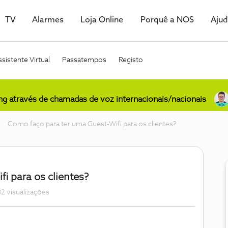
TV
Alarmes
Loja Online
Porquê a NOS
Aju
sistente Virtual
Passatempos
Registo
ing através de chamadas de voz internacionais/nacionais
Como faço para ter uma Guest-Wifi para os clientes?
i para os clientes?
2 visualizações