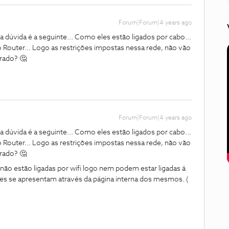
Forum|Forum|4 years ago
nha dúvida é a seguinte... Como eles estão ligados por cabo...
 Router... Logo as restrições impostas nessa rede, não vão
rrado? 🤔
Forum|Forum|4 years ago
nha dúvida é a seguinte... Como eles estão ligados por cabo...
 Router... Logo as restrições impostas nessa rede, não vão
rrado? 🤔
e não estão ligadas por wifi logo nem podem estar ligadas á
s se apresentam através da página interna dos mesmos. (