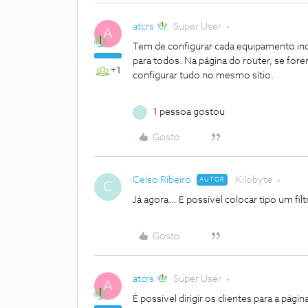
atcrs
Super User
A
Tem de configurar cada equipamento in
para todos. Na página do router, se fo
+1
configurar tudo no mesmo sítio.
1 pessoa gostou
C
Gosto
Celso Ribeiro
Kilobyte
AUTOR
C
Já agora… É possível colocar tipo um filt
Gosto
atcrs
Super User
A
É possível dirigir os clientes para a pág