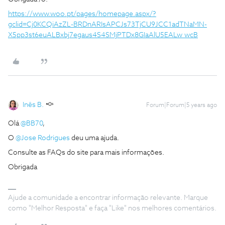
https://www.woo.pt/pages/homepage.aspx/?
gclid=Cj0KCQiAzZL-BRDnARIsAPCJs73TjCU9JCC1adTNaMN-
X5pp3st6euALBxbj7egaus4S4SMjPTDx8GIaAlU5EALw_wcB
Inês B.
Forum|Forum|5 years ago
Olá
@BB70
,
O
@Jose Rodrigues
deu uma ajuda.
Consulte as FAQs do site para mais informações.
Obrigada
Ajude a comunidade a encontrar informação relevante. Marque
como "Melhor Resposta" e faça "Like" nos melhores comentários.