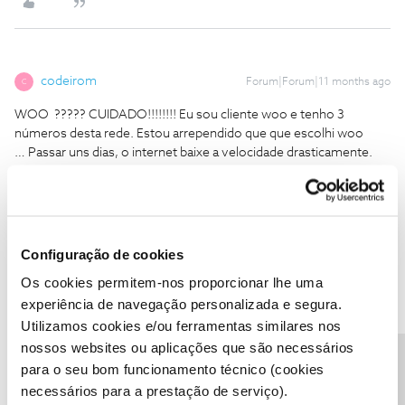
codeirom
Forum|Forum|11 months ago
C
WOO ????? CUIDADO!!!!!!!! Eu sou cliente woo e tenho 3
números desta rede. Estou arrependido que que escolhi woo
… Passar uns dias, o internet baixe a velocidade drasticamente.
Praticamente não consegue utilizar o serviço. No meu caso, num
dos números, baixou a velocidade de internet do 32mb/s para 1
mb/s. Tentei contactar o serviço de apoio, mas eles nunca
atendem. Por chat, a explicação vem sempre do robô e nunca
resolve a problema. Assim, tenho um número com 40€ em
Configuração de cookies
saldo, que não consigo utilizar. Para mim, WOO é mais uma
Os cookies permitem-nos proporcionar lhe uma
armadilha que e para evitar ...
experiência de navegação personalizada e segura.
Utilizamos cookies e/ou ferramentas similares nos
nossos websites ou aplicações que são necessários
Precisa de ajuda?
para o seu bom funcionamento técnico (cookies
necessários para a prestação de serviço).
Mário P.