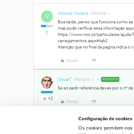
Vinicios Moreira
Kilobyte
V
Boa tarde, penso que funciona como se 
mas pode verificar essa informação aqui
https://www.nos.pt/particulares/ajud
carregamentos.aspx#tab2
Atenção que no final da pagina indica o 
Gosto
Oscar7
Kilobyte
RESPOSTA
Se só pedir referência deves por o nº de
+2
Gosto
Configuração de cookies
Os cookies permitem-nos 