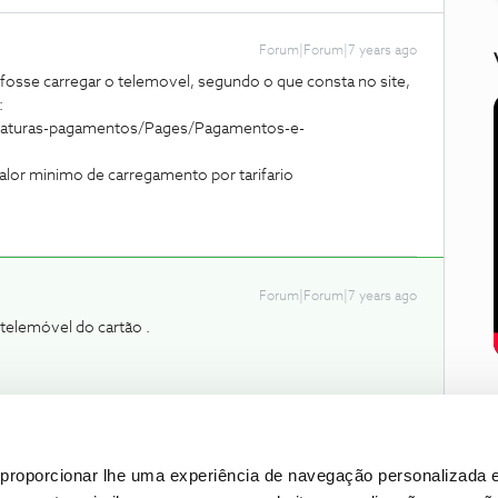
Forum|Forum|7 years ago
fosse carregar o telemovel, segundo o que consta no site,
:
a/faturas-pagamentos/Pages/Pagamentos-e-
valor minimo de carregamento por tarifario
Forum|Forum|7 years ago
 telemóvel do cartão .
proporcionar lhe uma experiência de navegação personalizada e