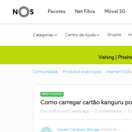
Pacotes
Net Fibra
Móvel 5G
Grupos
As
Categorias
Centro de Ajuda
Vishing | Phish
Comunidade
Produtos e serviços
Internet NOS
RESPONDIDO
Como carregar cartão kanguru p
Forum|Forum|7 years ago
2 comentários
31
Xavier Cardoso Bexiga
Kilobyte