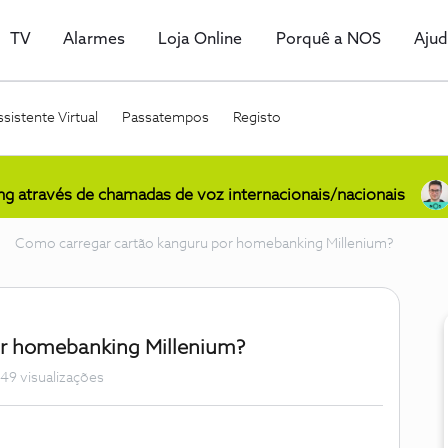
TV
Alarmes
Loja Online
Porquê a NOS
Aju
sistente Virtual
Passatempos
Registo
ing através de chamadas de voz internacionais/nacionais
Como carregar cartão kanguru por homebanking Millenium?
or homebanking Millenium?
49 visualizações