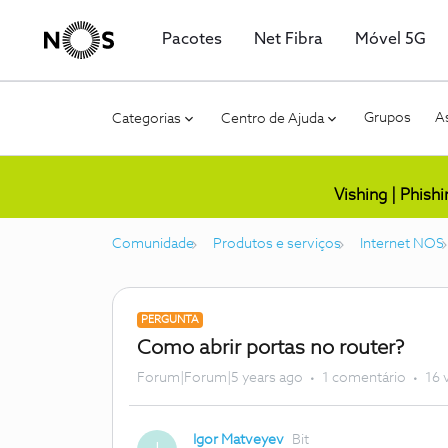
Pacotes
Net Fibra
Móvel 5G
Grupos
As
Categorias
Centro de Ajuda
Vishing | Phish
Comunidade
Produtos e serviços
Internet NOS
PERGUNTA
Como abrir portas no router?
Forum|Forum|5 years ago
1 comentário
16 
Igor Matveyev
Bit