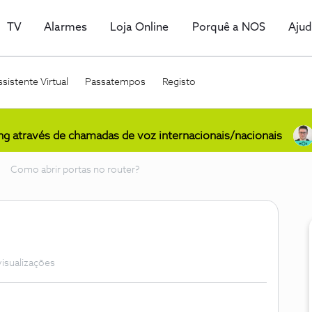
TV
Alarmes
Loja Online
Porquê a NOS
Aju
sistente Virtual
Passatempos
Registo
ing através de chamadas de voz internacionais/nacionais
Como abrir portas no router?
visualizações