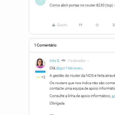
I
Como abrir portas no router 8230 (tcp) 
Gosto
1 Comentário
Inês B.
Moderador
Olá
@Igor Matveyev
,
A gestão do router da NOS é feita atrav
+2
Os routers que nos indica não são come
contacte uma equipa de apoio informático
Consulte a linha de apoio informático,
aq
Obrigada