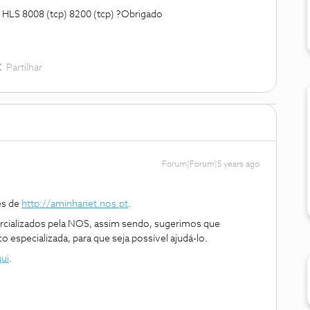
- HLS 8008 (tcp) 8200 (tcp) ?Obrigado
Partilhar
Forum|Forum|5 years ago
és de
http://aminhanet.nos.pt
.
rcializados pela NOS, assim sendo, sugerimos que
 especializada, para que seja possível ajudá-lo.
ui
.