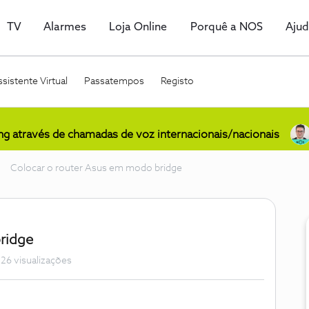
TV
Alarmes
Loja Online
Porquê a NOS
Aju
sistente Virtual
Passatempos
Registo
ing através de chamadas de voz internacionais/nacionais
Colocar o router Asus em modo bridge
ridge
26 visualizações