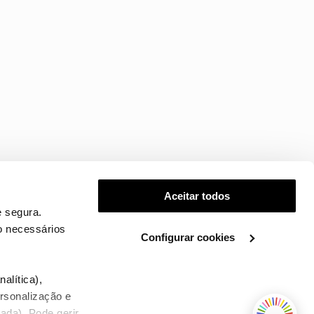
Aceitar todos
 segura.
o necessários
Configurar cookies
.
alítica),
ersonalização e
ada). Pode gerir