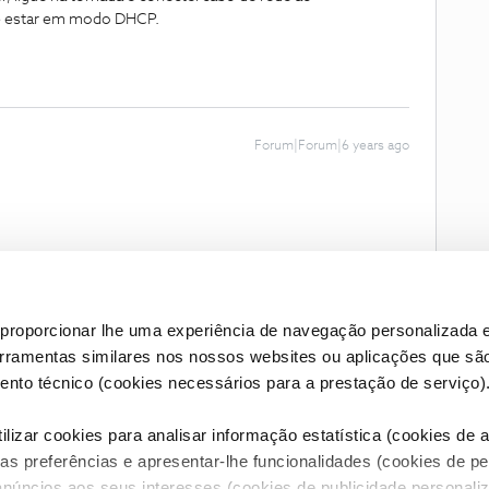
é estar em modo DHCP.
Forum|Forum|6 years ago
proporcionar lhe uma experiência de navegação personalizada e
erramentas similares nos nossos websites ou aplicações que sã
nto técnico (cookies necessários para a prestação de serviço)
lizar cookies para analisar informação estatística (cookies de an
as preferências e apresentar-lhe funcionalidades (cookies de p
Condições do Fórum NOS
Accessibility statement
anúncios aos seus interesses (cookies de publicidade personaliz