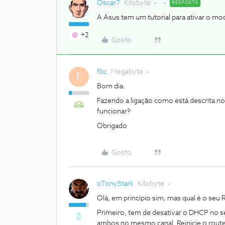
Oscar7
Kilobyte
RESPOSTA
A Asus tem um tutorial para ativar o mo
+2
Gosto
fbc
Megabyte
F
Bom dia.
Fazendo a ligação como está descrita no
funcionar?
Obrigado
Gosto
oTonyStark
Kilobyte
Olá, em princípio sim, mas qual é o seu
Primeiro, tem de desativar o DHCP no 
ambos no mesmo canal. Reinicie o router