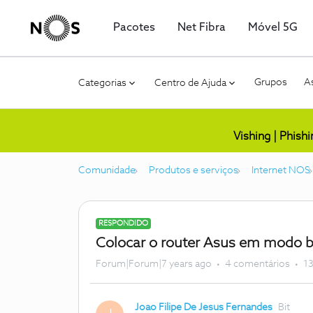
Pacotes
Net Fibra
Móvel 5G
Grupos
As
Categorias
Centro de Ajuda
Vishing | Phish
Comunidade
Produtos e serviços
Internet NOS
RESPONDIDO
Colocar o router Asus em modo b
Forum|Forum|7 years ago
4 comentários
13
Joao Filipe De Jesus Fernandes
Bit