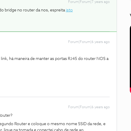
Forum|Forum|7 years ago
do bridge no router da nos, espreita
isto
Forum|Forum|6 years ago
 link, há maneira de manter as portas RJ45 do router NOS a
Forum|Forum|6 years ago
 Router?
segundo Router e coloque o mesmo nome SSID da rede, e
, ligue na tomada e conectei cabo de rede ao