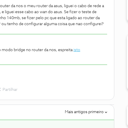
outer da nos o meu router da asus, liguei o cabo de rede a
, e liguei esse cabo ao wan do asus. Se fizer o teste de
enho 140mb, se fizer pelo pc que esta ligado ao router da
 ou tenho de configurar alguma coisa que nao configurei?
 o modo bridge no router da nos, espreita
isto
Partilhar
Mais antigos primeiro