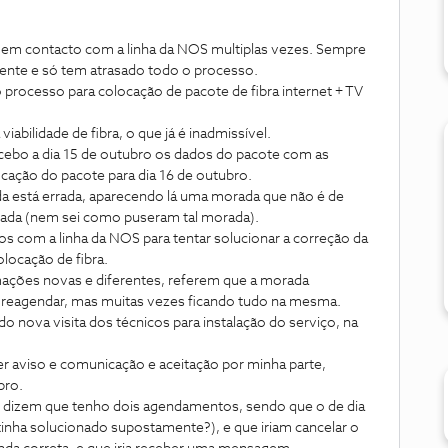
 em contacto com a linha da NOS multiplas vezes. Sempre
ente e só tem atrasado todo o processo.
 processo para colocação de pacote de fibra internet + TV
iabilidade de fibra, o que já é inadmissível.
recebo a dia 15 de outubro os dados do pacote com as
ação do pacote para dia 16 de outubro.
a está errada, aparecendo lá uma morada que não é de
orada (nem sei como puseram tal morada).
s com a linha da NOS para tentar solucionar a correção da
locação de fibra.
ções novas e diferentes, referem que a morada
ar reagendar, mas muitas vezes ficando tudo na mesma.
o nova visita dos técnicos para instalação do serviço, na
r aviso e comunicação e aceitação por minha parte,
bro.
r, dizem que tenho dois agendamentos, sendo que o de dia
 tinha solucionado supostamente?), e que iriam cancelar o