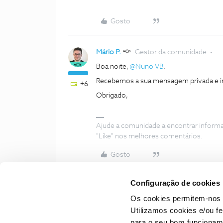
Gosto
Mário P.
Gestor da comunidade
Boa noite, ​
@Nuno VB
.
Recebemos a sua mensagem privada e i
+6
Obrigado,
Ajude a comunidade a encontrar inform
"Like" nos melhores comentários.
Gosto
Configuração de cookies
Os cookies permitem-nos 
Utilizamos cookies e/ou f
para o seu bom funcioname