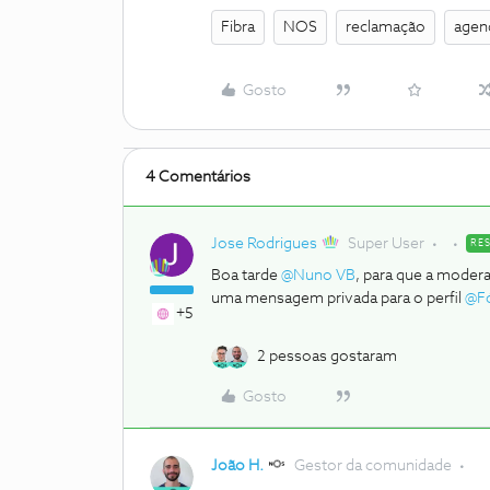
Fibra
NOS
reclamação
agen
Gosto
4 Comentários
Jose Rodrigues
Super User
RE
Boa tarde ​
@Nuno VB
, para que a moder
uma mensagem privada para o perfil ​
@F
+5
2 pessoas gostaram
Gosto
João H.
Gestor da comunidade