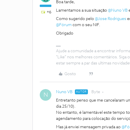
Boa tarde,
Lamentamos a sua situação ​
@Nuno VB
e
+6
Como sugerido pelo ​
@Jose Rodrigues
en
@Fórum
com o seu NIF.
Obrigado
Ajude a comunidade a encontrar inform
"Like" nos melhores comentários. Siga o
estar sempre a par das ultimas novidade
Gosto
Nuno VB
Byte
AUTOR
N
Entretanto penso que me cancelaram um
dia 25/10).
No entanto, é lamentável este tempo to
agendamento para colocação do serviço
Mas já enviei mensagem privada ao ​
@Fó