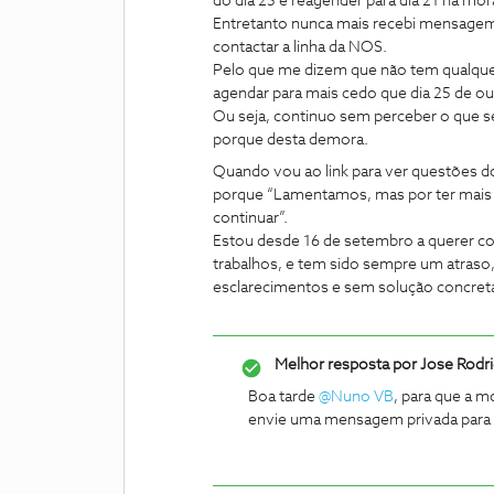
do dia 25 e reagender para dia 21 na mo
Entretanto nunca mais recebi mensage
contactar a linha da NOS.
Pelo que me dizem que não tem qualque
agendar para mais cedo que dia 25 de o
Ou seja, continuo sem perceber o que s
porque desta demora.
Quando vou ao link para ver questões 
porque “Lamentamos, mas por ter mais d
continuar”.
Estou desde 16 de setembro a querer col
trabalhos, e tem sido sempre um atraso,
esclarecimentos e sem solução concreta
Melhor resposta por
Jose Rodr
Boa tarde ​
@Nuno VB
, para que a 
envie uma mensagem privada para o 