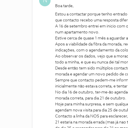
N
Boa tarde,
Estou a contactar porque tenho entrado
que contacto recebo uma resposta difer
A 16 de setembro entrei em inicio com o
num apartamento novo.
Estive cerca de quase 1 mês a aguardar a v
Apos a viabilidade da fibra da morada, 
indicações, com o agendamento da coloc
Ao observar os dados, vejo que a morad
todo a minha, e que eu nunca dei tal m
Desde então tem sido múltiplos contacto
morada e agendar um novo pedido de co
Sempre que contacto pedem-me informa
inicialmente não estava correta, e tent
No dia 16 de outubro, ter-me-ão agendad
morada correta, para dia 21 de outubro.
Hoje para minha surpresa, e sem qualque
agendam nova visita para dia 25 de outu
Contacto a linha da NOS para esclarece
21 estaria na morada errada (mas já nao