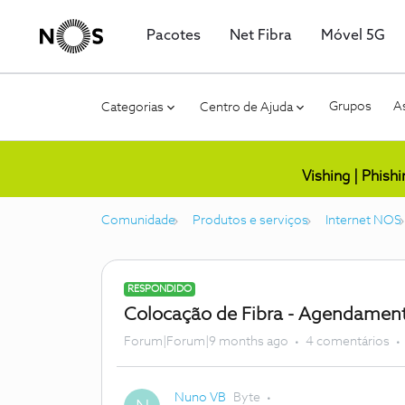
Pacotes
Net Fibra
Móvel 5G
Grupos
As
Categorias
Centro de Ajuda
Vishing | Phish
Comunidade
Produtos e serviços
Internet NOS
RESPONDIDO
Colocação de Fibra - Agendamen
Forum|Forum|9 months ago
4 comentários
Nuno VB
Byte