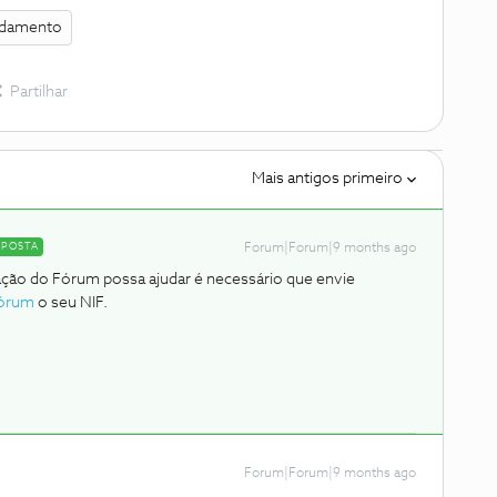
damento
Partilhar
Mais antigos primeiro
SPOSTA
Forum|Forum|9 months ago
ação do Fórum possa ajudar é necessário que envie
órum
o seu NIF.
Forum|Forum|9 months ago