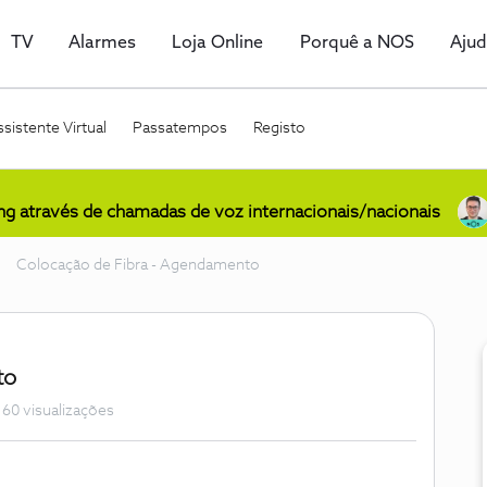
TV
Alarmes
Loja Online
Porquê a NOS
Aju
sistente Virtual
Passatempos
Registo
ing através de chamadas de voz internacionais/nacionais
Colocação de Fibra - Agendamento
to
60 visualizações