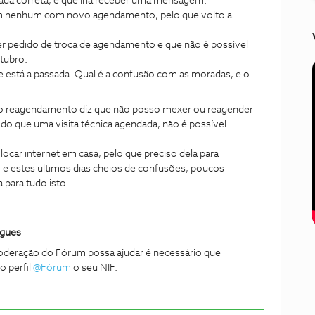
rada correta, e que iria receber uma mensagem.
m nenhum com novo agendamento, pelo que volto a
r pedido de troca de agendamento e que não é possível
utubro.
e está a passada. Qual é a confusão com as moradas, e o
do reagendamento diz que não posso mexer ou reagender
o que uma visita técnica agendada, não é possível
ocar internet em casa, pelo que preciso dela para
 e estes ultimos dias cheios de confusões, poucos
 para tudo isto.
igues
moderação do Fórum possa ajudar é necessário que
perfil ​
@Fórum
o seu NIF.