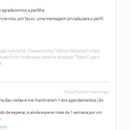
 agradecemos a partilha.
vie-nos, por favor, uma mensagem privada para o perfil ​
ação relevante. Marque como "Melhor Resposta" e faça
s perfis da moderação, através da opção "Seguir", para
s.
Forum|Forum|9 months ago
a das visitas e me mantiveram 1 dos agendamentos (do
do de esperar, e ainda esperar mais de 1 semana por um
.
rum