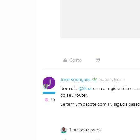
Gosto
Jose Rodrigues
Super User
Bom dia,
@Skazi
sem o registo feito na s
do seu router.
+5
Se tem um pacote com TV siga os passo
1 pessoa gostou