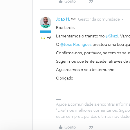
Gosto
João H.
Gestor da comunidade
Boa tarde,
Lamentamos o transtorno
@Skazi
. Vamo
+6
O
@Jose Rodrigues
prestou uma boa aju
Confirme-nos, por favor, se tem os seu
Sugerimos que tente aceder através de 
Aguardamos o seu testemunho.
Obrigado
Ajude a comunidade a encontrar inform
"Like" nos melhores comentários. Siga o
estar sempre a par das ultimas novidade
Gosto