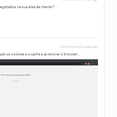
gistados na sua área de cliente ?
Forum|Forum|4 years ago
impei os cookies e a cache e já reiniciei o browser…