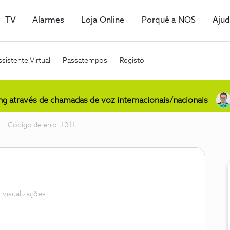
TV
Alarmes
Loja Online
Porquê a NOS
Aju
sistente Virtual
Passatempos
Registo
ing através de chamadas de voz internacionais/nacionais
Código de erro: 1011
 visualizações