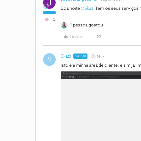
Boa noite
@Skazi
Tem os seus serviços re
+5
1 pessoa gostou
Gosto
Skazi
Byte
AUTOR
S
Isto é a minha área de cliente, e sim já l