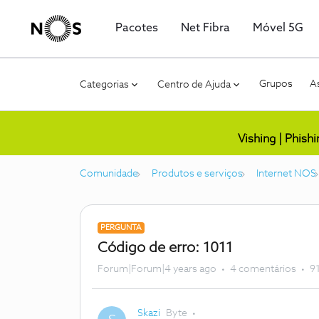
Pacotes
Net Fibra
Móvel 5G
Grupos
As
Categorias
Centro de Ajuda
Vishing | Phish
Comunidade
Produtos e serviços
Internet NOS
PERGUNTA
Código de erro: 1011
Forum|Forum|4 years ago
4 comentários
91
Skazi
Byte