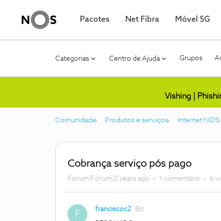
Pacotes
Net Fibra
Móvel 5G
Grupos
As
Categorias
Centro de Ajuda
Vishing | Phish
Comunidade
Produtos e serviços
Internet NOS
Cobrança serviço pós pago
Forum|Forum|2 years ago
1 comentário
6 v
franciscoc2
Bit
F