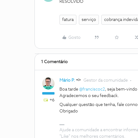
RESOLVIDO
fatura
serviço
cobrança indevid
Gosto
1 Comentário
Mário P.
Gestor da comunidade
Boa tarde
@franciscoc2
, seja bem-vind
Agradecemos o seu feedback.
+6
Qualquer questão que tenha, fale conno
Obrigado
Ajude a comunidade a encontrar inform
"Like" nos melhores comentários.