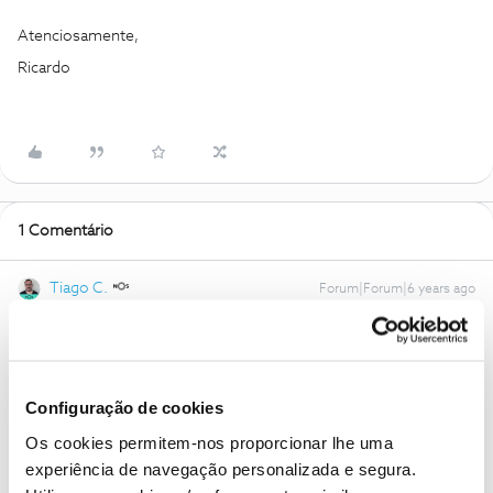
Atenciosamente,
Ricardo
1 Comentário
Tiago C.
Forum|Forum|6 years ago
Olá
@RICARDO CERRI
,
Para o conseguirmos ajudar, pedimos que nos envie uma
mensagem privada com o seu número de Cliente NOS.
Configuração de cookies
Os cookies permitem-nos proporcionar lhe uma
Ajude a comunidade a encontrar informação relevante. Marque
experiência de navegação personalizada e segura.
como "Melhor Resposta" e faça "Like" nos melhores comentários.