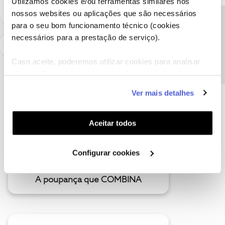
Utilizamos cookies e/ou ferramentas similares nos
nossos websites ou aplicações que são necessários
Precisa de ajuda?
para o seu bom funcionamento técnico (cookies
necessários para a prestação de serviço).
Caso aceite, poderemos utilizar cookies para analisar
informação estatística (cookies de analítica), adaptar
este serviço às suas preferências e apresentar-lhe
Ver mais detalhes
funcionalidades (cookies de personalização e
funcionalidade) e adaptar anúncios aos seus interesses
(cookies de publicidade personalizada). Pode gerir a
Aceitar todos
utilização dos cookies clicando em "
Configurar
Cookies
".
Configurar cookies
A poupança que COMBINA