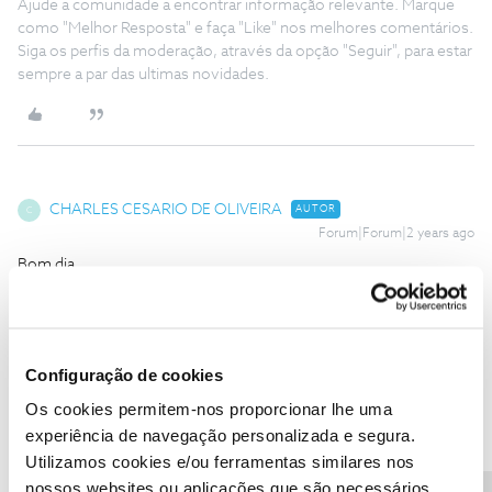
Ajude a comunidade a encontrar informação relevante. Marque
como "Melhor Resposta" e faça "Like" nos melhores comentários.
Siga os perfis da moderação, através da opção "Seguir", para estar
sempre a par das ultimas novidades.
CHARLES CESARIO DE OLIVEIRA
AUTOR
C
Forum|Forum|2 years ago
Bom dia.
Referências pedidas
Conta cliente num. ************
Nif. *********
Configuração de cookies
Obrigado.
Os cookies permitem-nos proporcionar lhe uma
experiência de navegação personalizada e segura.
Utilizamos cookies e/ou ferramentas similares nos
nossos websites ou aplicações que são necessários