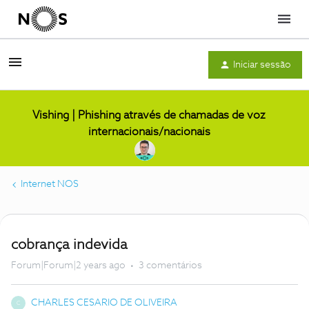
Menu
Iniciar sessão
Vishing | Phishing através de chamadas de voz
internacionais/nacionais
Internet NOS
cobrança indevida
Forum|Forum|2 years ago
3 comentários
CHARLES CESARIO DE OLIVEIRA
C