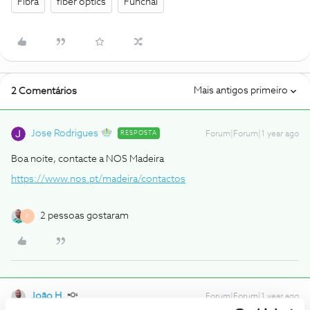
Fibra
fiber optics
Funchal
Mais antigos primeiro
2 Comentários
Jose Rodrigues
RESPOSTA
Forum|Forum|1 year ago
Boa noite, contacte a NOS Madeira
https://www.nos.pt/madeira/contactos
2 pessoas gostaram
P
João H.
Forum|Forum|1 year ago