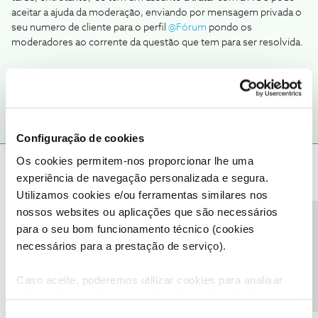
aceitar a ajuda da moderação, enviando por mensagem privada o
seu numero de cliente para o perfil
@Fórum
pondo os
moderadores ao corrente da questão que tem para ser resolvida.
1 pessoa gostou
Configuração de cookies
Os cookies permitem-nos proporcionar lhe uma
João H.
Forum|Forum|3 years ago
experiência de navegação personalizada e segura.
Boa tarde
@pedrolucas
,
Utilizamos cookies e/ou ferramentas similares nos
Agradecemos a sua mensagem. Lamentamos o transtorno.
nossos websites ou aplicações que são necessários
Precisa de ajuda?
para o seu bom funcionamento técnico (cookies
O
@Jose Rodrigues
partilhou uma boa sugestão.
necessários para a prestação de serviço).
Envie-nos, por favor, uma mensagem privada para o perfil
@Fórum
acompanhada do seu número de cliente.
Caso aceite, poderemos utilizar cookies para analisar
Obrigado
informação estatística (cookies de analítica), adaptar
este serviço às suas preferências e apresentar-lhe