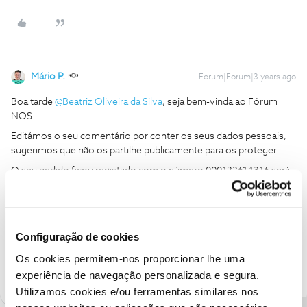
Mário P.
Forum|Forum|3 years ago
Boa tarde
@Beatriz Oliveira da Silva
, seja bem-vinda ao Fórum
NOS.
Editámos o seu comentário por conter os seus dados pessoais,
sugerimos que não os partilhe publicamente para os proteger.
O seu pedido ficou registado com o número 000122614316 será
contactada para resolver esta questão.
Obrigado
Configuração de cookies
Ajude a comunidade a encontrar informação relevante. Marque
Os cookies permitem-nos proporcionar lhe uma
como "Melhor Resposta" e faça "Like" nos melhores comentários.
experiência de navegação personalizada e segura.
Utilizamos cookies e/ou ferramentas similares nos