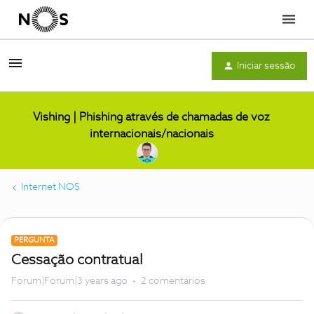
Menu
Iniciar sessão
Vishing | Phishing através de chamadas de voz
internacionais/nacionais
Internet NOS
PERGUNTA
Cessação contratual
Forum|Forum|3 years ago
2 comentários