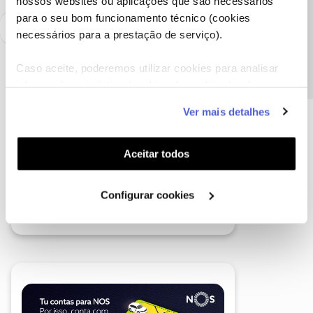
nossos websites ou aplicações que são necessários
Precisa de ajuda?
para o seu bom funcionamento técnico (cookies
necessários para a prestação de serviço).
Caso aceite, poderemos utilizar cookies para analisar
informação estatística (cookies de analítica), adaptar
este serviço às suas preferências e apresentar-lhe
Ver mais detalhes
funcionalidades (cookies de personalização e
funcionalidade) e adaptar anúncios aos seus interesses
(cookies de publicidade personalizada). Pode gerir a
Aceitar todos
utilização dos cookies clicando em "
Configurar
Cookies
".
Configurar cookies
A poupança que COMBINA