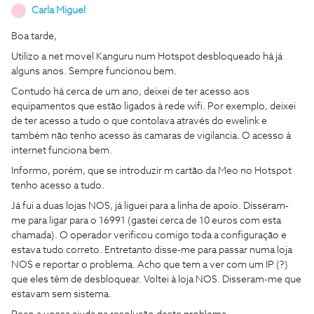
Carla Miguel
C
Boa tarde,
Utilizo a net movel Kanguru num Hotspot desbloqueado há já
alguns anos. Sempre funcionou bem.
Contudo há cerca de um ano, deixei de ter acesso aos
equipamentos que estão ligados à rede wifi. Por exemplo, deixei
de ter acesso a tudo o que contolava através do ewelink e
também não tenho acesso às camaras de vigilancia. O acesso á
internet funciona bem.
Informo, porém, que se introduzir m cartão da Meo no Hotspot
tenho acesso a tudo.
Já fui a duas lojas NOS, já liguei para a linha de apoio. Disseram-
me para ligar para o 16991 (gastei cerca de 10 euros com esta
chamada). O operador verificou comigo toda a configuração e
estava tudo correto. Entretanto disse-me para passar numa loja
NOS e reportar o problema. Acho que tem a ver com um IP (?)
que eles têm de desbloquear. Voltei à loja NOS. Disseram-me que
estavam sem sistema.