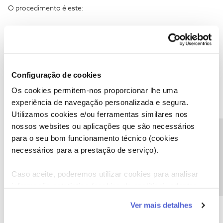
O procedimento é este:
Peça para ativar o perfil 151 se este ainda estiver disponível.
Ativando o perfil 151 consegue aceder à sua banda larga a partir
do exterior mas perde o acesso à tecnologia 5G.
Configuração de cookies
Os cookies permitem-nos proporcionar lhe uma
experiência de navegação personalizada e segura.
Utilizamos cookies e/ou ferramentas similares nos
Mário P.
Forum|Forum|3 years ago
nossos websites ou aplicações que são necessários
Precisa de ajuda?
para o seu bom funcionamento técnico (cookies
Boa tarde
@Carla Miguel
, seja bem-vinda ao Fórum NOS.
necessários para a prestação de serviço).
@CP001
deu uma boa ajuda.
Se tiver alguma questão fale connosco.
Caso aceite, poderemos utilizar cookies para analisar
Obrigado
informação estatística (cookies de analítica), adaptar
este serviço às suas preferências e apresentar-lhe
Ver mais detalhes
Ajude a comunidade a encontrar informação relevante. Marque
funcionalidades (cookies de personalização e
como "Melhor Resposta" e faça "Like" nos melhores comentários.
funcionalidade) e adaptar anúncios aos seus interesses