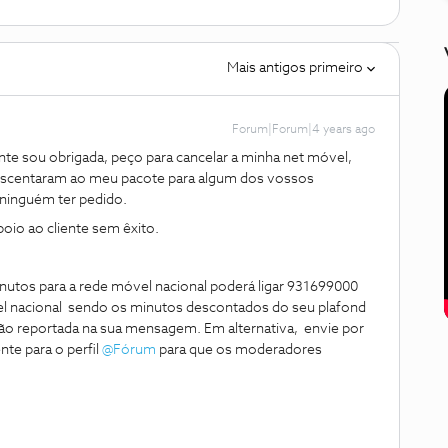
Mais antigos primeiro
Forum|Forum|4 years ago
te sou obrigada, peço para cancelar a minha net móvel,
escentaram ao meu pacote para algum dos vossos
ninguém ter pedido.
apoio ao cliente sem êxito.
inutos para a rede móvel nacional poderá ligar 931699000
l nacional sendo os minutos descontados do seu plafond
uação reportada na sua mensagem. Em alternativa, envie por
te para o perfil
@Fórum
para que os moderadores