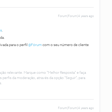
Forum|Forum|4 years ago
s
.
da.
vada para o perfil
@Fórum
com o seu número de cliente
ação relevante. Marque como "Melhor Resposta" e faça
s perfis da moderação, através da opção "Seguir", para
s.
Forum|Forum|4 years ago