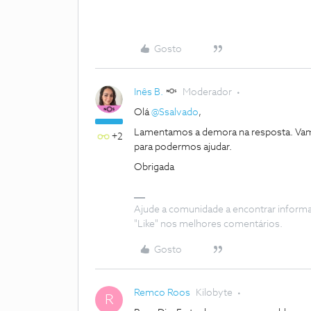
Gosto
Inês B.
Moderador
Olá
@Ssalvado
,
Lamentamos a demora na resposta. Vam
+2
para podermos ajudar.
Obrigada
Ajude a comunidade a encontrar inform
"Like" nos melhores comentários.
Gosto
Remco Roos
Kilobyte
R