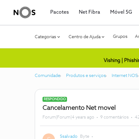
Pacotes
Net Fibra
Móvel 5G
Grupos
As
Categorias
Centro de Ajuda
Vishing | Phish
Comunidade
Produtos e serviços
Internet NOS
RESPONDIDO
Cancelamento Net movel
Forum|Forum|4 years ago
9 comentários
42
Ssalvado
Byte