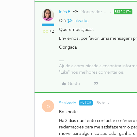
Inês B.
Moderador
RESPOSTA
Olá
@Ssalvado
,
Queremos ajudar.
+2
Envie-nos, por favor, uma mensagem pri
Obrigada
Ajude a comunidade a encontrar inform
"Like" nos melhores comentários.
Gosto
Ssalvado
Byte
AUTOR
S
Boa noite
Há 3 dias que tento contactar o número s
reclamações para me satisfazerem o ped
móvel para algum colaborador ganhar u