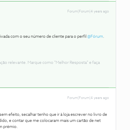
Forum|Forum|4 years ago
vada com o seu número de cliente para o perfil
@Fórum
.
ação relevante. Marque como "Melhor Resposta" e faça
Forum|Forum|4 years ago
em efeito, secalhar tenho que ir à loja escrever no livro de
ido, e contar que me colocaram mais um cartão de net
m prémio.