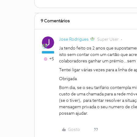
9 Comentários
Jose Rodrigues
Super User
Ja tendo feito os 2 anos que supostamen
isto sem contar com um cartão que acr
+5
colaboradores ganhar um prémio...sem 
Tentei ligar várias vezes para a linha de 
Obrigada
Bom dia, se o seu tarifário contempla m
custo de uma chamada para a rede móve
(se o tiver), para tentar resolver a sit
mensagem privada o seu numero de clien
possam ajudar.
Gosto