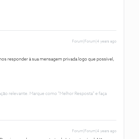
Forum|Forum|4 years ago
os responder à sua mensagem privada logo que possível,
ação relevante. Marque como "Melhor Resposta" e faça
Forum|Forum|4 years ago