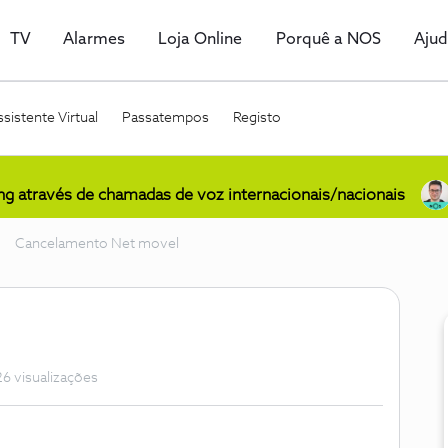
TV
Alarmes
Loja Online
Porquê a NOS
Aju
sistente Virtual
Passatempos
Registo
ing através de chamadas de voz internacionais/nacionais
Cancelamento Net movel
6 visualizações