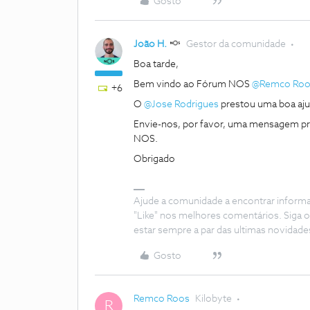
Gosto
João H.
Gestor da comunidade
Boa tarde,
Bem vindo ao Fórum NOS
@Remco Roo
+6
O
@Jose Rodrigues
prestou uma boa aju
Envie-nos, por favor, uma mensagem pri
NOS.
Obrigado
Ajude a comunidade a encontrar inform
"Like" nos melhores comentários. Siga o
estar sempre a par das ultimas novidade
Gosto
Remco Roos
Kilobyte
R