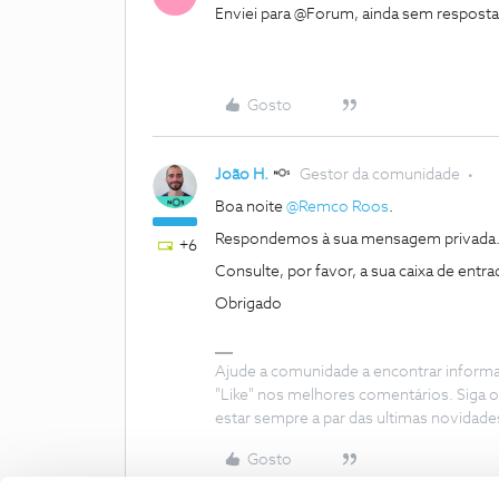
Enviei para @Forum, ainda sem resposta
Gosto
João H.
Gestor da comunidade
Boa noite
@Remco Roos
.
Respondemos à sua mensagem privada
+6
Consulte, por favor, a sua caixa de entra
Obrigado
Ajude a comunidade a encontrar inform
"Like" nos melhores comentários. Siga o
estar sempre a par das ultimas novidade
Gosto