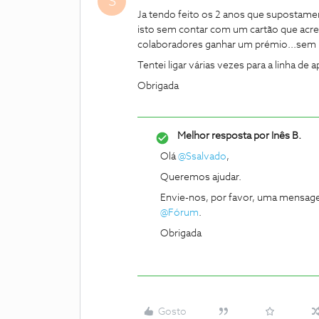
S
Ja tendo feito os 2 anos que supostamen
isto sem contar com um cartão que acr
colaboradores ganhar um prémio...sem 
Tentei ligar várias vezes para a linha de 
Obrigada
Melhor resposta por
Inês B.
Olá
@Ssalvado
,
Queremos ajudar.
Envie-nos, por favor, uma mensage
@Fórum
.
Obrigada
Gosto