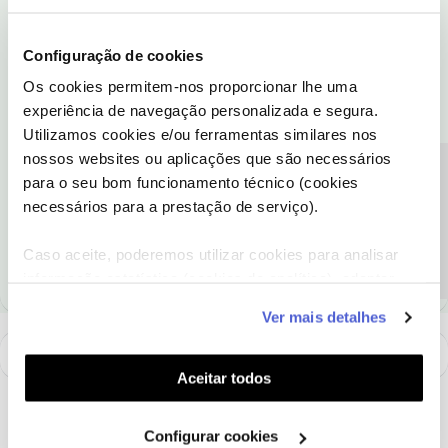
@Fórum
com:
O seu nome;
Configuração de cookies
Contacto móvel preferencial;
Os cookies permitem-nos proporcionar lhe uma
Morada completa do local
experiência de navegação personalizada e segura.
Obrigado
Utilizamos cookies e/ou ferramentas similares nos
nossos websites ou aplicações que são necessários
Precisa de ajuda?
para o seu bom funcionamento técnico (cookies
Ajude a comunidade a encontrar informação relevante. Marque
necessários para a prestação de serviço).
como "Melhor Resposta" e faça "Like" nos melhores comentários.
Siga os perfis da moderação, através da opção "Seguir", para estar
sempre a par das ultimas novidades.
Caso aceite, poderemos utilizar cookies para analisar
informação estatística (cookies de analítica), adaptar
este serviço às suas preferências e apresentar-lhe
Ver mais detalhes
funcionalidades (cookies de personalização e
funcionalidade) e adaptar anúncios aos seus interesses
(cookies de publicidade personalizada). Pode gerir a
Aceitar todos
utilização dos cookies clicando em "
Configurar
Cookies
".
Configurar cookies