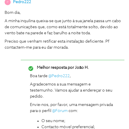
Pedro222
P
Bom dia,
A minha inquilina queixa-se que junto à sua janela passa um cabo
de comunicações que, como está totalmente solto, devido ao
vento bate na parede e faz barulho a noite toda.
Preciso que venham retificar esta instalação deficiente. Pf
contactem-me para eu dar morada.
Melhor resposta por
João H.
Boa tarde ​
@Pedro222
,
Agradecemos a sua mensagem e
testemunho. Vamos ajudar a endereçar o seu
pedido.
Envie-nos, por favor, uma mensagem privada
para o perfil ​
@Fórum
com:
O seu nome;
Contacto móvel preferencial;