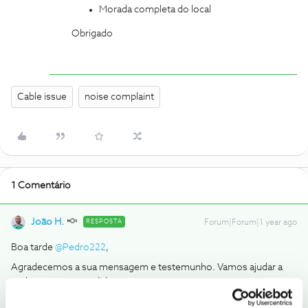
Morada completa do local
Obrigado
Cable issue
noise complaint
1 Comentário
João H.
RESPOSTA
Forum|Forum|1 year ago
Boa tarde ​
@Pedro222
,
Agradecemos a sua mensagem e testemunho. Vamos ajudar a
endereçar o seu pedido.
Envie-nos, por favor, uma mensagem privada para o perfil ​