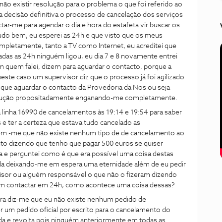
ão existir resolução para o problema o que foi referido ao
a decisão definitiva o processo de cancelação dos serviços
actar-me para agendar o dia e hora do estafeta vir buscar os
do bem, eu esperei as 24h e que visto que os meus
pletamente, tanto a TV como Internet, eu acreditei que
das as 24h ninguém ligou, eu dia 7 e 8 novamente entrei
quem falei, dizem para aguardar o contacto, porque a
neste caso um supervisor diz que o processo já foi agilizado
que aguardar o contacto da Provedoria da Nos ou seja
esolução propositadamente enganando-me completamente.
 linha 16990 de cancelamentos às 19:14 e 19:54 para saber
 ter a certeza que estava tudo cancelado as
zem -me que não existe nenhum tipo de de cancelamento ao
o dizendo que tenho que pagar 500 euros se quiser
a e perguntei como é que era possível uma coisa destas
da deixando-me em espera uma eternidade além de eu pedir
visor ou alguém responsável o que não o fizeram dizendo
iam contactar em 24h, como acontece uma coisa dessas?
ra diz-me que eu não existe nenhum pedido de
 um pedido oficial por escrito para o cancelamento do
a e revolta pois ninguém anteriormente em todas as