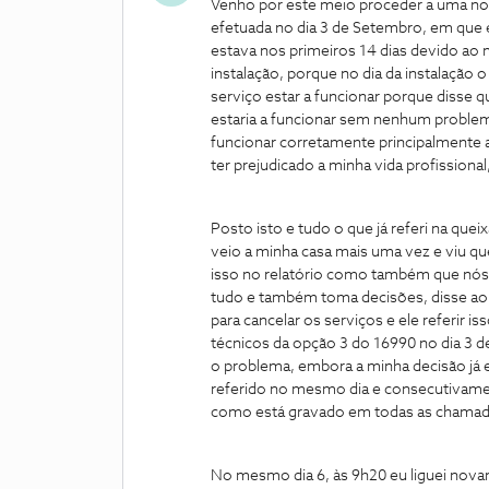
Venho por este meio proceder a uma nova
efetuada no dia 3 de Setembro, em que e
estava nos primeiros 14 dias devido a
instalação, porque no dia da instalação
serviço estar a funcionar porque disse q
estaria a funcionar sem nenhum proble
funcionar corretamente principalmente a
ter prejudicado a minha vida profissiona
Posto isto e tudo o que já referi na quei
veio a minha casa mais uma vez e viu que
isso no relatório como também que nós
tudo e também toma decisões, disse ao t
para cancelar os serviços e ele referir i
técnicos da opção 3 do 16990 no dia 3 
o problema, embora a minha decisão já e
referido no mesmo dia e consecutivame
como está gravado em todas as chamada
No mesmo dia 6, às 9h20 eu liguei nova