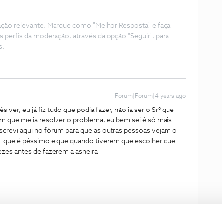
ação relevante. Marque como "Melhor Resposta" e faça
s perfis da moderação, através da opção "Seguir", para
s.
Forum|Forum|4 years ago
s ver, eu já fiz tudo que podia fazer, não ia ser o Sr° que
 que me ia resolver o problema, eu bem sei é só mais
crevi aqui no fórum para que as outras pessoas vejam o
res que é péssimo e que quando tiverem que escolher que
ezes antes de fazerem a asneira