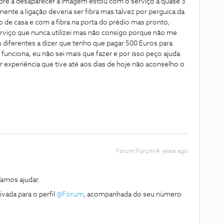
pre a desaparecer a imagem estou com o serviço a quase 3
ente a ligação deveria ser fibra mas talvez por perguica da
o de casa e com a fibra na porta do prédio mas pronto,
rviço que nunca utilizei mas não consigo porque não me
 diferentes a dizer que tenho que pagar 500 Euros para
funciona, eu não sei mais que fazer e por isso peço ajuda
or experiência que tive até aos dias de hoje não aconselho o
Forum|Forum|4 years ago
amos ajudar.
vada para o perfil
@Fórum
, acompanhada do seu número