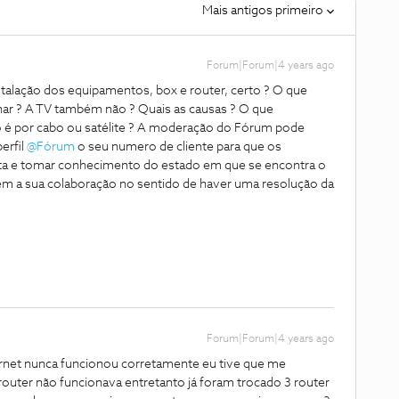
Mais antigos primeiro
Forum|Forum|4 years ago
stalação dos equipamentos, box e router, certo ? O que
nar ? A TV também não ? Quais as causas ? O que
do é por cabo ou satélite ? A moderação do Fórum pode
perfil
@Fórum
o seu numero de cliente para que os
ta e tomar conhecimento do estado em que se encontra o
 a sua colaboração no sentido de haver uma resolução da
Forum|Forum|4 years ago
ternet nunca funcionou corretamente eu tive que me
 router não funcionava entretanto já foram trocado 3 router