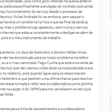
 reclamação, pois como já foi referido na queixa anterior
u pedia especificamente a anulação do contrato pois ainda
o mau funcionamento do serviço desde o processo de
 o técnico Michel Andrade foi-se embora, sem sequer o
ue haveria um problema na Nos e que ao final da tarde já
ma, mas o problema logo apareceu, sem nunca o serviço
 internet que estava constantemente a desligar-se além de
l, pois é o meu instrumento de trabalho.
xa anterior, no dia 6 de Setembro o técnico Hélder Alves
 não haveria solução para os nosso problema iria referir
, eu e o meu namorado Tiago Cunha que está ocorrente de
écnico que não iriamos voltar atras na nossa decisão e era
sso no relatório, pois quando liguei para os responsáveis
de Setembro e que pediram uma ultima chance para resolver
stivesse tomada e referi isso à colaboradora como já tinha
nte na opção 4 do 16990 para me cancelarem os serviços
s feitas.
mente para a linha de cancelamentos e a colaboradora