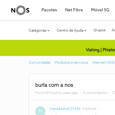
Pacotes
Net Fibra
Móvel 5G
Grupos
As
Categorias
Centro de Ajuda
Vishing | Phish
Comunidade
Produtos e serviços
Internet NOS
burla com a nos
Forum|Forum|4 years ago
4 comentários
10
marisa silva123456
Kilobyte
M