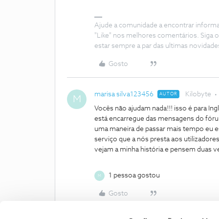
Ajude a comunidade a encontrar inform
"Like" nos melhores comentários. Siga o
estar sempre a par das ultimas novidade
Gosto
marisa silva123456
Kilobyte
AUTOR
M
Vocês não ajudam nada!!! isso é para Inglê
está encarregue das mensagens do fórum
uma maneira de passar mais tempo eu es
serviço que a nós presta aos utilizado
vejam a minha história e pensem duas v
1 pessoa gostou
M
Gosto