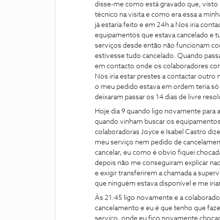
disse-me como está gravado que, visto n
técnico na visita e como era essa a minh
já estaria feito e em 24h a Nos iria cont
equipamentos que estava cancelado e tu
serviços desde então não funcionam com
estivesse tudo cancelado. Quando passa
em contacto onde os colaboradores com 
Nos iria estar prestes a contactar outro 
o meu pedido estava em ordem teria só 
deixaram passar os 14 dias de livre r
Hoje dia 9 quando ligo novamente para a
quando vinham buscar os equipamentos e
colaboradoras Joyce e Isabel Castro di
meu serviço nem pedido de cancelament
cancelar, eu como é obvio fiquei chocad
depois não me conseguiram explicar na
e exigir transferirem a chamada a super
que ninguém estava disponível e me ir
Às 21:45 ligo novamente e a colaborado
cancelamento e eu é que tenho que fazer
serviço, onde eu fico novamente chocad