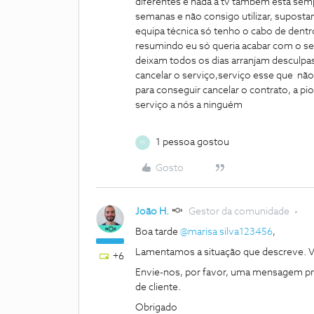
diferentes e nada a tv também está sem
semanas e não consigo utilizar, supostam
equipa técnica só tenho o cabo de dentr
resumindo eu só queria acabar com o se
deixam todos os dias arranjam desculpas
cancelar o serviço,serviço esse que não 
para conseguir cancelar o contrato, a pi
serviço a nós a ninguém
1 pessoa gostou
M
Gosto
João H.
Gestor da comunidade
Boa tarde
@marisa silva123456
,
Lamentamos a situação que descreve. V
+6
Envie-nos, por favor, uma mensagem pri
de cliente.
Obrigado