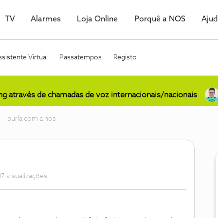
TV
Alarmes
Loja Online
Porquê a NOS
Aju
sistente Virtual
Passatempos
Registo
ing através de chamadas de voz internacionais/nacionais
burla com a nos
7 visualizações