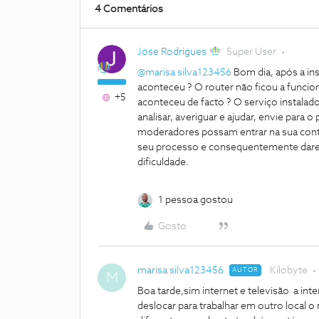
4 Comentários
Jose Rodrigues
Super User
@marisa silva123456
Bom dia, após a in
aconteceu ? O router não ficou a funcio
+5
aconteceu de facto ? O serviço instala
analisar, averiguar e ajudar, envie para o 
moderadores possam entrar na sua con
seu processo e consequentemente darem
dificuldade.
1 pessoa gostou
Gosto
marisa silva123456
Kilobyte
AUTOR
M
Boa tarde,sim internet e televisão a in
deslocar para trabalhar em outro local o