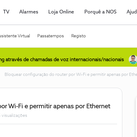
TV
Alarmes
Loja Online
Porquê a NOS
Aju
sistente Virtual
Passatempos
Registo
ing através de chamadas de voz internacionais/nacionais
Bloquear configuração do router por Wi-Fi e permitir apenas por Eth
or Wi-Fi e permitir apenas por Ethernet
 visualizações