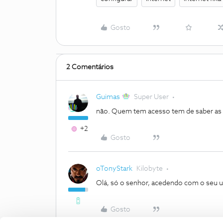
Gosto
2 Comentários
Guimas
Super User
não. Quem tem acesso tem de saber as tu
+2
Gosto
oTonyStark
Kilobyte
Olá, só o senhor, acedendo com o seu u
Gosto