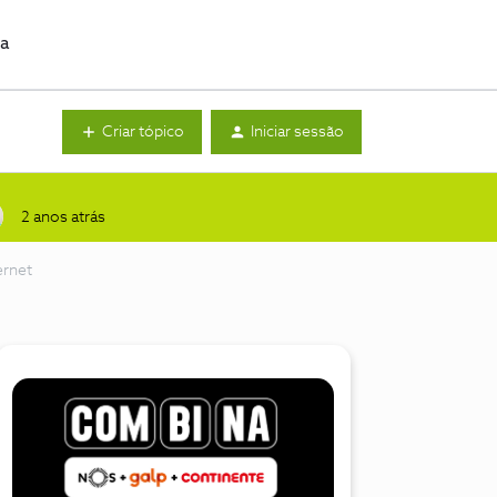
da
Criar tópico
Iniciar sessão
2 anos atrás
ernet