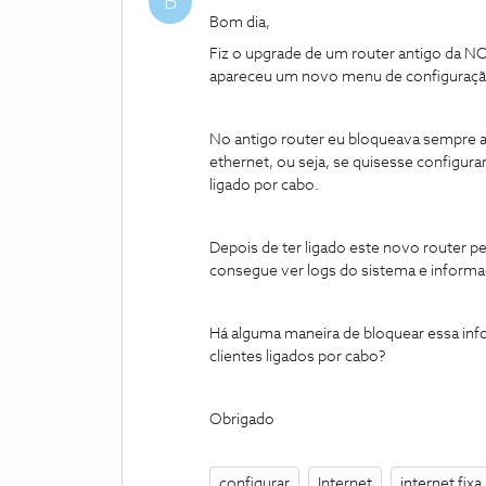
B
Bom dia,
Fiz o upgrade de um router antigo da N
apareceu um novo menu de configuraçã
No antigo router eu bloqueava sempre a
ethernet, ou seja, se quisesse configura
ligado por cabo.
Depois de ter ligado este novo router pe
consegue ver logs do sistema e inform
Há alguma maneira de bloquear essa inf
clientes ligados por cabo?
Obrigado
configurar
Internet
internet fixa