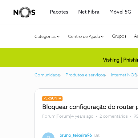
Pacotes
Net Fibra
Móvel 5G
Grupos
As
Categorias
Centro de Ajuda
Vishing | Phish
Comunidade
Produtos e serviços
Internet NOS
PERGUNTA
Bloquear configuração do router p
Forum|Forum|4 years ago
2 comentários
95
bruno_teixeira96
Bit