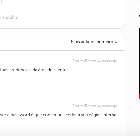
Partilhar
Mais antigos primeiro
Forum|Forum|4 years ago
as credenciais da área de cliente.
Forum|Forum|4 years ago
ser e password é que consegue aceder à sua página interna