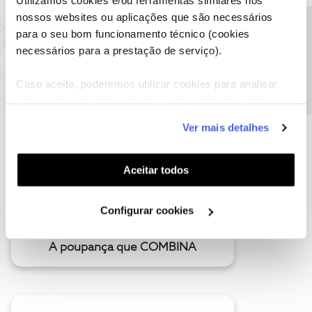
Utilizamos cookies e/ou ferramentas similares nos
nossos websites ou aplicações que são necessários
Precisa de ajuda?
para o seu bom funcionamento técnico (cookies
necessários para a prestação de serviço).
Caso aceite, poderemos utilizar cookies para analisar
informação estatística (cookies de analítica), adaptar
este serviço às suas preferências e apresentar-lhe
Ver mais detalhes
funcionalidades (cookies de personalização e
funcionalidade) e adaptar anúncios aos seus interesses
(cookies de publicidade personalizada). Pode gerir a
Aceitar todos
utilização dos cookies clicando em "
Configurar
Cookies
".
Configurar cookies
A poupança que COMBINA