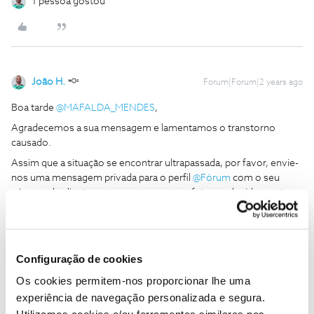
1 pessoa gostou
João H.
Forum|Forum|2 years ago
Boa tarde
@MAFALDA_MENDES
,
Agradecemos a sua mensagem e lamentamos o transtorno
causado.
Assim que a situação se encontrar ultrapassada, por favor, envie-
nos uma mensagem privada para o perfil
@Fórum
com o seu
número de cliente, para que possamos efetuar o devido acerto.
Obrigado
Ajude a comunidade a encontrar informação relevante. Marque
Configuração de cookies
como "Melhor Resposta" e faça "Like" nos melhores comentários.
Os cookies permitem-nos proporcionar lhe uma
Siga os perfis da moderação, através da opção "Seguir", para estar
experiência de navegação personalizada e segura.
sempre a par das ultimas novidades.