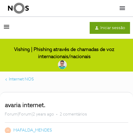
Menu
Iniciar sessão
Vishing | Phishing através de chamadas de voz
internacionais/nacionais
Internet NOS
avaria internet.
Forum|Forum|2 years ago
2 comentários
MAFALDA_MENDES
M