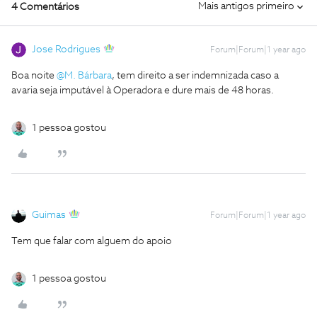
Mais antigos primeiro
4 Comentários
Jose Rodrigues
Forum|Forum|1 year ago
Boa noite ​
@M. Bárbara
, tem direito a ser indemnizada caso a
avaria seja imputável à Operadora e dure mais de 48 horas.
1 pessoa gostou
Guimas
Forum|Forum|1 year ago
Tem que falar com alguem do apoio
1 pessoa gostou