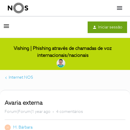
Menu
Iniciar sessão
Vishing | Phishing através de chamadas de voz
internacionais/nacionais
Internet NOS
Avaria externa
Forum|Forum|1 year ago
4 comentários
M. Bárbara
M