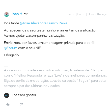
João H.
Forum|Forum|11 months ago
Boa tarde ​
@José Alexandre Franco Peixe
,
Agradecemos o seu testemunho e lamentamos a situação.
Vamos ajudar a acompanhar a situação.
Envie-nos, por favor, uma mensagem privada para o perfil ​
@Fórum
com o seu NIF.
Obrigado
Ajude a comunidade a encontrar informação relevante. Marque
como "Melhor Resposta" e faça "Like" nos melhores comentários.
Siga os perfis da moderação, através da opção "Seguir", para estar
sempre a par das ultimas novidades.
1 pessoa gostou