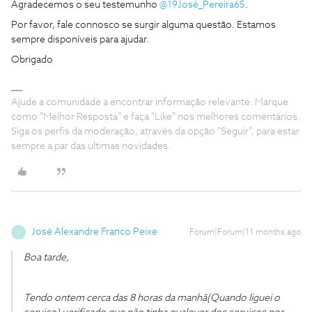
Agradecemos o seu testemunho
@19José_Pereira65
.
Por favor, fale connosco se surgir alguma questão. Estamos
sempre disponíveis para ajudar.
Obrigado
Ajude a comunidade a encontrar informação relevante. Marque
como "Melhor Resposta" e faça "Like" nos melhores comentários.
Siga os perfis da moderação, através da opção "Seguir", para estar
sempre a par das ultimas novidades.
José Alexandre Franco Peixe
Forum|Forum|11 months ago
J
Boa tarde,
Tendo ontem cerca das 8 horas da manhã(Quando liguei o