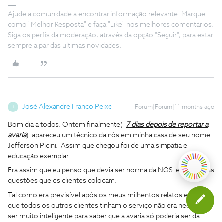
Ajude a comunidade a encontrar informação relevante. Marque
como "Melhor Resposta" e faça "Like" nos melhores comentários.
Siga os perfis da moderação, através da opção "Seguir", para estar
sempre a par das ultimas novidades.
José Alexandre Franco Peixe
Forum|Forum|11 months ago
J
Bom dia a todos. Ontem finalmente(
7 dias depois de reportar a
avaria
) apareceu um técnico da nós em minha casa de seu nome
Jefferson Picini. Assim que chegou foi de uma simpatia e
educação exemplar.
Era assim que eu penso que devia ser norma da NÓS em todas as
questões que os clientes colocam.
Tal como era previsível após os meus milhentos relatos e dado
que todos os outros clientes tinham o serviço não era necessário
ser muito inteligente para saber que a avaria só poderia ser da