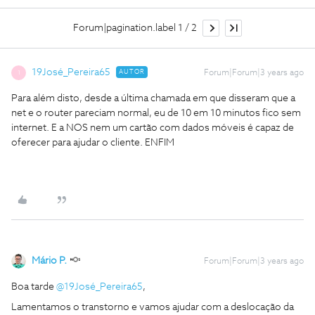
Forum|pagination.label 1 / 2
19José_Pereira65
AUTOR
Forum|Forum|3 years ago
1
Para além disto, desde a última chamada em que disseram que a
net e o router pareciam normal, eu de 10 em 10 minutos fico sem
internet. E a NOS nem um cartão com dados móveis é capaz de
oferecer para ajudar o cliente. ENFIM
Mário P.
Forum|Forum|3 years ago
Boa tarde
@19José_Pereira65
,
Lamentamos o transtorno e vamos ajudar com a deslocação da