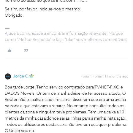
número do assunto que se inicia com “INC”.
Se sim, por favor, indique-nos o mesmo.
Obrigado,
Ajude a comunidade a encontrar informação relevante. Marque
como "Melhor Resposta" e faça "Like" nos melhores comentários.
Jorge C
Forum|Forum|11 months ago
Boa tarde Jorge. Tenho serviço contratado para TV-NET-FIXO e
DADOS Moveis, Ontem de manha deixei de ter acesso a tudo, O
Router não trabalha e após reclamar disseram que era uma avaria
na zona e que estavam a reparar. No entanto consultei todos os
clientes da zona e ninguém teve problemas. Tem uma caixa a 10
metros da minha casa donde sai as linhas para a minha instalação.
Todos os utilizadores desta caixa não tiveram qualquer problema.
O Unico sou eu.