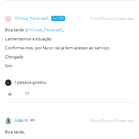
19José_Pereira65
AUTOR
Forum|Forum|3 years ago
1
Boa tarde
@19José_Pereira65
,
Lamentamos a situação.
Confirme-nos, por favor, se já tem acesso ao serviço.
Obrigado
Sim
1 pessoa gostou
João H.
Forum|Forum|3 years ago
Boa tarde,