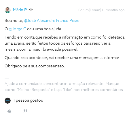
Mário P.
Forum|Forum|11 months ago
Boa noite, ​
@José Alexandre Franco Peixe
O ​
@Jorge C
deu uma boa ajuda.
Tendo em conta que recebeu a informação em como foi detetada
uma avaria, serão feitos todos os esforços para resolver a
mesma com a maior brevidade possível.
Quando isso acontecer, vai receber uma mensagem a informar.
Obrigado pela sua compreensão.
Ajude a comunidade a encontrar informação relevante. Marque
como "Melhor Resposta" e faça "Like" nos melhores comentários.
1 pessoa gostou