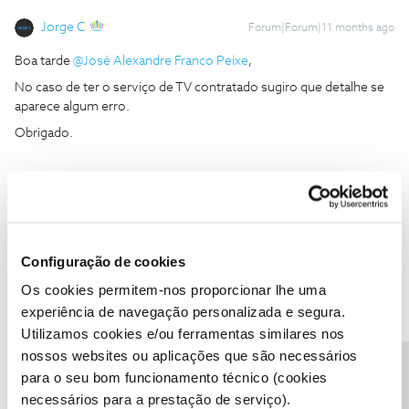
Jorge C
Forum|Forum|11 months ago
Boa tarde ​
@José Alexandre Franco Peixe
,
No caso de ter o serviço de TV contratado sugiro que detalhe se
aparece algum erro.
Obrigado.
Ajude a comunidade do Fórum NOS com “Likes” e “Melhor
Resposta” nas soluções mais úteis. Siga o perfil para acompanhar
dicas, ajuda e novidades do Fórum NOS.
Configuração de cookies
Os cookies permitem-nos proporcionar lhe uma
experiência de navegação personalizada e segura.
Utilizamos cookies e/ou ferramentas similares nos
José Alexandre Franco Peixe
Forum|Forum|11 months ago
J
nossos websites ou aplicações que são necessários
Boa tarde Jorge. Tenho serviço contratado para TV-NET-FIXO e
para o seu bom funcionamento técnico (cookies
DADOS Moveis, Ontem de manha deixei de ter acesso a tudo, O
necessários para a prestação de serviço).