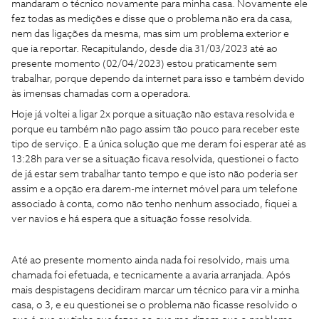
mandaram o técnico novamente para minha casa. Novamente ele
fez todas as medições e disse que o problema não era da casa,
nem das ligações da mesma, mas sim um problema exterior e
que ia reportar. Recapitulando, desde dia 31/03/2023 até ao
presente momento (02/04/2023) estou praticamente sem
trabalhar, porque dependo da internet para isso e também devido
às imensas chamadas com a operadora.
Hoje já voltei a ligar 2x porque a situação não estava resolvida e
porque eu também não pago assim tão pouco para receber este
tipo de serviço. E a única solução que me deram foi esperar até as
13:28h para ver se a situação ficava resolvida, questionei o facto
de já estar sem trabalhar tanto tempo e que isto não poderia ser
assim e a opção era darem-me internet móvel para um telefone
associado à conta, como não tenho nenhum associado, fiquei a
ver navios e há espera que a situação fosse resolvida.
Até ao presente momento ainda nada foi resolvido, mais uma
chamada foi efetuada, e tecnicamente a avaria arranjada. Após
mais despistagens decidiram marcar um técnico para vir a minha
casa, o 3, e eu questionei se o problema não ficasse resolvido o