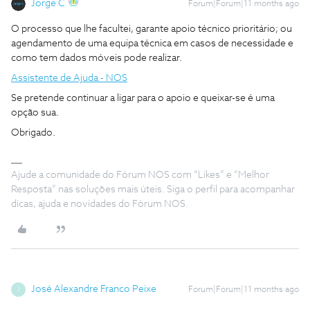
Jorge C
Forum|Forum|11 months ago
O processo que lhe facultei, garante apoio técnico prioritário; ou
agendamento de uma equipa técnica em casos de necessidade e
como tem dados móveis pode realizar.
Assistente de Ajuda - NOS
Se pretende continuar a ligar para o apoio e queixar-se é uma
opção sua.
Obrigado.
Ajude a comunidade do Fórum NOS com “Likes” e “Melhor
Resposta” nas soluções mais úteis. Siga o perfil para acompanhar
dicas, ajuda e novidades do Fórum NOS.
José Alexandre Franco Peixe
Forum|Forum|11 months ago
J