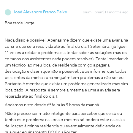
José Alexandre Franco Peixe
Forum|Forum|11 months ago
J
Boa tarde Jorge,
Nada disso é possivel. Apenas me dizem que existe uma avaria na
zona e que será resolvida até ao final do dia 1 Setembro. (já liguei
11 vezes a relatar o problema e a tentar saber as soluções mas os
coitados dos assistentes nada podem resolver). Tentei mandar vir
um técnico ao meu local de residencia comigo a pagar a
deslocação e dizem que não é possivel. Já os informei que todos
os clientes da minha zona ninguém tem problemas a não ser eu.
Portanto é mentira que exista um problema generalizado mas sim
localizado. A resposta é sempre a mesma é uma a avaria será
reparada até ao final do dia 1.
Andamos nisto desde 6ª feira às 9 horas da manhã.
Não é preciso ser muito inteligente para perceber que se só eu
tenho este problema na zona o mesmo só poderá estar na caixa
de ligação à minha residencia ou eventualmente deficiencia de
qualquer equipamento BOX ou Router.