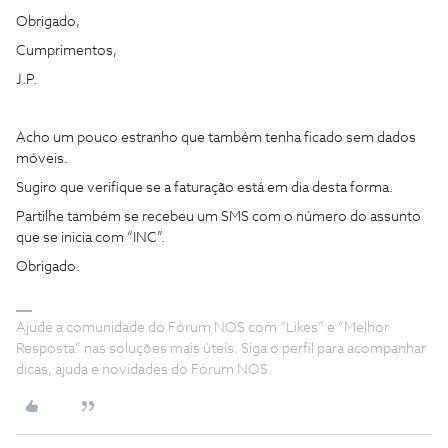
Obrigado,
Cumprimentos,
J.P.
Acho um pouco estranho que também tenha ficado sem dados
móveis.
Sugiro que verifique se a faturação está em dia desta forma.
Partilhe também se recebeu um SMS com o número do assunto
que se inicia com “INC”.
Obrigado.
Ajude a comunidade do Fórum NOS com “Likes” e “Melhor
Resposta” nas soluções mais úteis. Siga o perfil para acompanhar
dicas, ajuda e novidades do Fórum NOS.