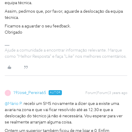
equipa técnica.
Assim, pedimos que, por favor, aguarde a deslocação da equipa
técnica.
Ficamos a aguardar o seu feedback.
Obrigado
Ajude a comunidade a encontrar informação relevante. Marque
como "Melhor Resposta" e faça "Like" nos melhores comentários.
19José_Pereira65
AUTOR
Forum|Forum|3 years ago
1
@Mário P.
recebi um SMS novamente a dizer que a existe uma
avaria na zona e que vai ficar resolvido até as 12:30 e que a
deslocação do técnico já não é necessária. Vou esperar para ver
se realmente arranjam alguma coisa.
Ontem um superior também ficou de me ligar e 0. Enfim