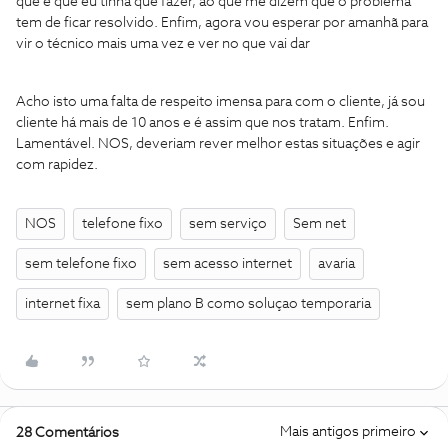
que é que eu tinha que fazer, ao que me dizem que o problema
tem de ficar resolvido. Enfim, agora vou esperar por amanhã para
vir o técnico mais uma vez e ver no que vai dar
Acho isto uma falta de respeito imensa para com o cliente, já sou
cliente há mais de 10 anos e é assim que nos tratam. Enfim.
Lamentável. NOS, deveriam rever melhor estas situações e agir
com rapidez.
NOS
telefone fixo
sem serviço
Sem net
sem telefone fixo
sem acesso internet
avaria
internet fixa
sem plano B como soluçao temporaria
Mais antigos primeiro
28 Comentários