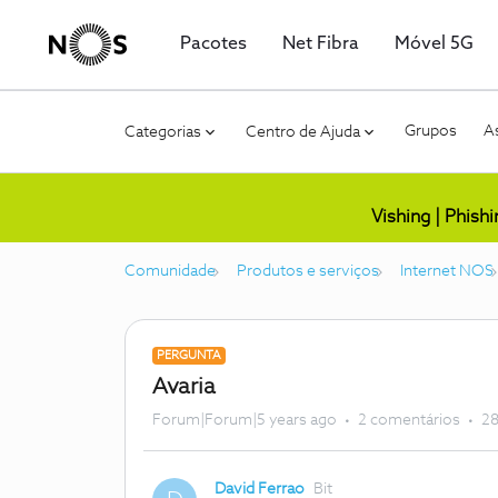
Pacotes
Net Fibra
Móvel 5G
Grupos
As
Categorias
Centro de Ajuda
Vishing | Phish
Comunidade
Produtos e serviços
Internet NOS
PERGUNTA
Avaria
Forum|Forum|5 years ago
2 comentários
28
David Ferrao
Bit