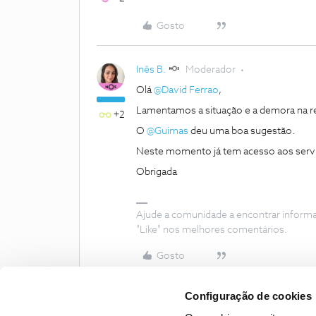
Gosto
Inês B.
Moderador
Olá
@David Ferrao
,
Lamentamos a situação e a demora na r
+2
O
@Guimas
deu uma boa sugestão.
Neste momento já tem acesso aos serv
Obrigada
Ajude a comunidade a encontrar inform
"Like" nos melhores comentários.
Gosto
Configuração de cookies