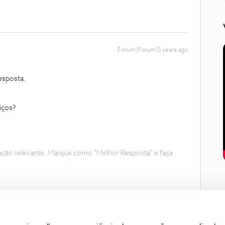
Forum|Forum|5 years ago
esposta.
iços?
ação relevante. Marque como "Melhor Resposta" e faça