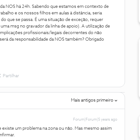
 da NOS há 24h. Sabendo que estamos em contexto de
balho e os nossos filhos em aulas à distância, seria
do que se passa. É uma situação de exceção, requer
uma msg no gravador da linha de apoio). A utilização de
mplicações profissionais/legais decorrentes do não
será da responsabilidade da NOS também? Obrigado
Partilhar
Mais antigos primeiro
Forum|Forum|5 years ago
 se existe um problema na zona ou não. Mas mesmo assim
nfirmar.