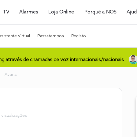
TV
Alarmes
Loja Online
Porquê a NOS
Aju
sistente Virtual
Passatempos
Registo
ing através de chamadas de voz internacionais/nacionais
Avaria
 visualizações