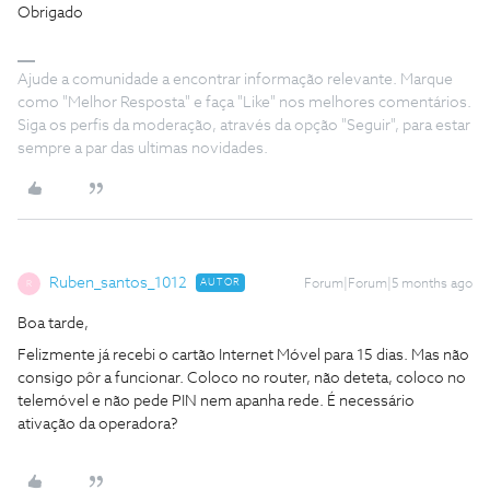
Obrigado
Ajude a comunidade a encontrar informação relevante. Marque
como "Melhor Resposta" e faça "Like" nos melhores comentários.
Siga os perfis da moderação, através da opção "Seguir", para estar
sempre a par das ultimas novidades.
Ruben_santos_1012
AUTOR
Forum|Forum|5 months ago
R
Boa tarde,
Felizmente já recebi o cartão Internet Móvel para 15 dias. Mas não
consigo pôr a funcionar. Coloco no router, não deteta, coloco no
telemóvel e não pede PIN nem apanha rede. É necessário
ativação da operadora?