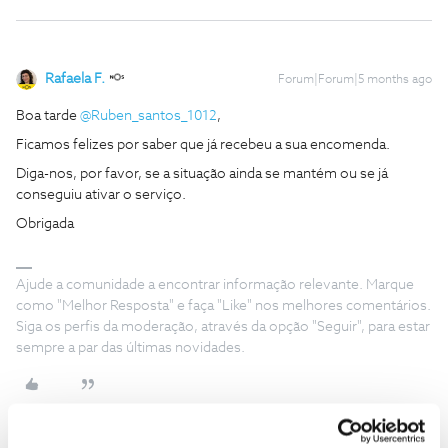
Rafaela F.
Forum|Forum|5 months ago
Boa tarde ​
@Ruben_santos_1012
,
Ficamos felizes por saber que já recebeu a sua encomenda.
Diga-nos, por favor, se a situação ainda se mantém ou se já
conseguiu ativar o serviço.
Obrigada
Ajude a comunidade a encontrar informação relevante. Marque
como "Melhor Resposta" e faça "Like" nos melhores comentários.
Siga os perfis da moderação, através da opção "Seguir", para estar
sempre a par das últimas novidades.