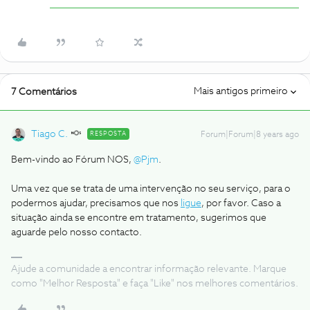
Mais antigos primeiro
7 Comentários
Tiago C.
RESPOSTA
Forum|Forum|8 years ago
Bem-vindo ao Fórum NOS,
@Pjm
.
Uma vez que se trata de uma intervenção no seu serviço, para o
podermos ajudar, precisamos que nos
ligue
, por favor. Caso a
situação ainda se encontre em tratamento, sugerimos que
aguarde pelo nosso contacto.
Ajude a comunidade a encontrar informação relevante. Marque
como "Melhor Resposta" e faça "Like" nos melhores comentários.