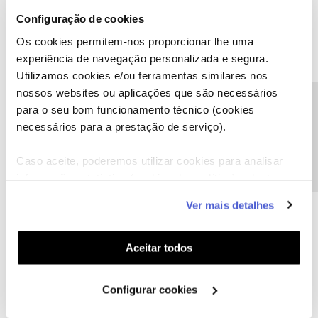
Configuração de cookies
Tiago C.
Forum|Forum|8 years ago
Os cookies permitem-nos proporcionar lhe uma
Olá
@Jose Rodrigues
,
experiência de navegação personalizada e segura.
Uma vez que se trata de uma situação especifica com o seu
Utilizamos cookies e/ou ferramentas similares nos
comando, pedimos que nos ligue, para fazermos alguns
nossos websites ou aplicações que são necessários
Precisa de ajuda?
despistes técnicos.
para o seu bom funcionamento técnico (cookies
necessários para a prestação de serviço).
Saiba
aqui
para onde ligar.
Caso aceite, poderemos utilizar cookies para analisar
Ajude a comunidade a encontrar informação relevante. Marque
informação estatística (cookies de analítica), adaptar
como "Melhor Resposta" e faça "Like" nos melhores comentários.
este serviço às suas preferências e apresentar-lhe
Ver mais detalhes
funcionalidades (cookies de personalização e
1 pessoa gostou
funcionalidade) e adaptar anúncios aos seus interesses
(cookies de publicidade personalizada). Pode gerir a
Aceitar todos
utilização dos cookies clicando em "
Configurar
Cookies
".
Configurar cookies
Jose Rodrigues
Forum|Forum|8 years ago