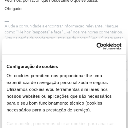
Pedimos, por favor, que nosdetalhe o que se passa.
Obrigado
Ajude a comunidade a encontrar informação relevante. Marque
como "Melhor Resposta" e faça "Like" nos melhores comentários.
Siga os perfis da moderação, através da opção "Seguir", para estar
sempre a par das ultimas novidades.
Configuração de cookies
Os cookies permitem-nos proporcionar lhe uma
experiência de navegação personalizada e segura.
Utilizamos cookies e/ou ferramentas similares nos
nossos websites ou aplicações que são necessários
Precisa de ajuda?
para o seu bom funcionamento técnico (cookies
necessários para a prestação de serviço).
Caso aceite, poderemos utilizar cookies para analisar