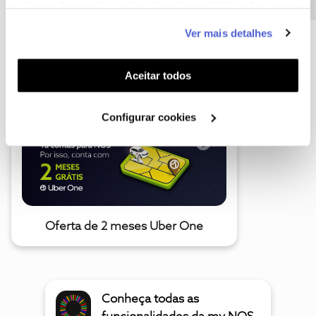
informação estatística (cookies de analítica), adaptar
este serviço às suas preferências e apresentar-lhe
Ver mais detalhes
funcionalidades (cookies de personalização e
funcionalidade) e adaptar anúncios aos seus interesses
A poupança que COMBINA
(cookies de publicidade personalizada). Pode gerir a
Aceitar todos
utilização dos cookies clicando em "
Configurar
Cookies
".
Configurar cookies
Oferta de 2 meses Uber One
Conheça todas as