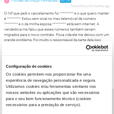
Michael de Araujo Fernandes
AUTOR
M
Forum|Forum|3 months ago
O Nif que pedi o cancelamento foi ********* e o que quero manter
é *********. Estou sem sinal no meu telemóvel de número
********* e o da minha esposa ********* está sem internet. A
vendedora me falou que esses números também seriam
migrados para o novo contrato. Poxa vida ele me deixou com um
grande problema. Foi muito o responsável da parte dela isso.
Configuração de cookies
João H.
Os cookies permitem-nos proporcionar lhe uma
Forum|Forum|3 months ago
experiência de navegação personalizada e segura.
Boa tarde ​
@Michael de Araujo Fernandes
,
Utilizamos cookies e/ou ferramentas similares nos
Dados pessoais foram ocultos do seu comentário, para sua
nossos websites ou aplicações que são necessários
proteção e dos mesmos.
Precisa de ajuda?
para o seu bom funcionamento técnico (cookies
Relembramos que qualquer informação partilhada no Fórum NOS
necessários para a prestação de serviço).
é publica e de livre acesso a qualquer utilizador, registado ou não.