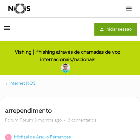
Menu
Iniciar sessão
Vishing | Phishing através de chamadas de voz
internacionais/nacionais
Internet NOS
arrependimento
Forum|Forum|3 months ago
3 comentários
Michael de Araujo Fernandes
M