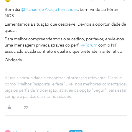
Bom dia ​
@Michael de Araujo Fernandes
, bem-vindo ao Fórum
NOS.
Lamentamos a situação que descreve. Dê-nos a oportunidade de
ajudar.
Para melhor compreendermos o sucedido, por favor, envie-nos
uma mensagem privada através do perfil ​
@Fórum
com o NIF
associado a cada contrato e qual é o que pretende manter ativo.
Obrigada
Ajude a comunidade a encontrar informação relevante. Marque
como "Melhor Resposta" e faça "Like" nos melhores comentários.
Siga os perfis da moderação, através da opção "Seguir", para estar
sempre a par das últimas novidades.