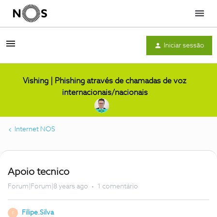
Menu
Iniciar sessão
Vishing | Phishing através de chamadas de voz
internacionais/nacionais
Internet NOS
Apoio tecnico
Forum|Forum|8 years ago
1 comentário
Filipe.Silva
F