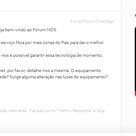
Forum|Forum|3 years ago
seja bem-vindo ao Fórum NOS.
serviço fibra por mais zonas do País para dar o melhor
nos é possível garantir essa tecnologia de momento,
rnet, por favor, detalhe-nos a mesma. O equipamento
a rede? Surge alguma alteração nas luzes do equipamento?
ação relevante. Marque como "Melhor Resposta" e faça