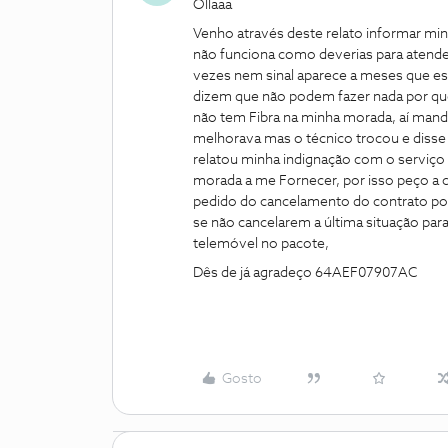
Ollaaa
Venho através deste relato informar min
não funciona como deverias para atender
vezes nem sinal aparece a meses que es
dizem que não podem fazer nada por que
não tem Fibra na minha morada, aí manda
melhorava mas o técnico trocou e disse 
relatou minha indignação com o serviço
morada a me Fornecer, por isso peço 
pedido do cancelamento do contrato por 
se não cancelarem a última situação pa
telemóvel no pacote,
Dês de já agradeço 64AEF07907AC
Gosto