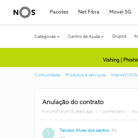
Pacotes
Net Fibra
Móvel 5G
Grupos
As
Categorias
Centro de Ajuda
Vishing | Phish
Comunidade
Produtos e serviços
Internet NOS
Anulação do contrato
Forum|Forum|3 years ago
1 comentário
16 
Tarcisio Alves dos santos
Bit
T