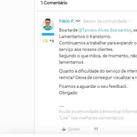
1 Comentário
Mário P.
Gestor da comunidade
Boa tarde
@Tarcisio Alves dos santos
, 
Lamentamos o transtorno.
+6
Continuamos a trabalhar para expandir o 
serviço aos nossos clientes.
Segundo o que indica, de momento, não 
lamentamos.
Quanto à dificuldade do serviço de inte
reinicia? Deixa de conseguir visualizar 
Ficamos a aguardar o seu feedback.
Obrigado
Ajude a comunidade a encontrar inform
"Like" nos melhores comentários.
Gosto