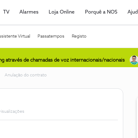
TV
Alarmes
Loja Online
Porquê a NOS
Aju
sistente Virtual
Passatempos
Registo
ing através de chamadas de voz internacionais/nacionais
Anulação do contrato
visualizações