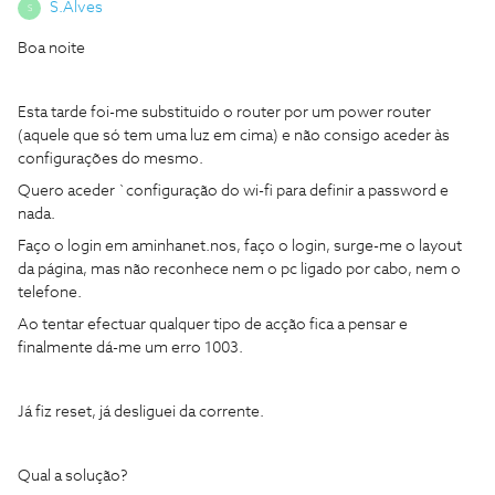
S.Alves
S
Boa noite
Esta tarde foi-me substituido o router por um power router
(aquele que só tem uma luz em cima) e não consigo aceder às
configurações do mesmo.
Quero aceder `configuração do wi-fi para definir a password e
nada.
Faço o login em aminhanet.nos, faço o login, surge-me o layout
da página, mas não reconhece nem o pc ligado por cabo, nem o
telefone.
Ao tentar efectuar qualquer tipo de acção fica a pensar e
finalmente dá-me um erro 1003.
Já fiz reset, já desliguei da corrente.
Qual a solução?