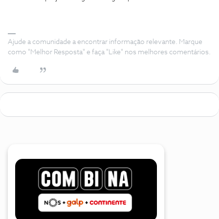
Ajude a comunidade a encontrar informação relevante. Marque
como "Melhor Resposta" e faça "Like" nos melhores comentários.