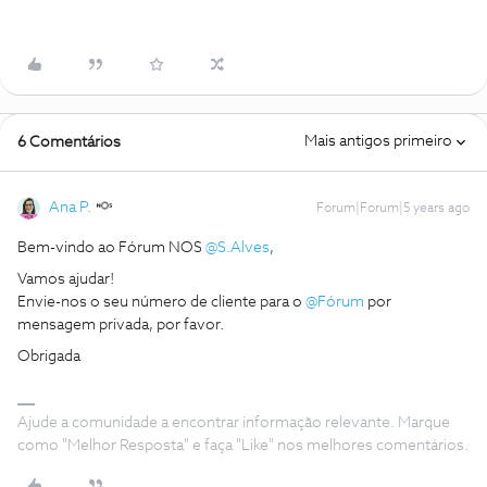
Mais antigos primeiro
6 Comentários
Ana P.
Forum|Forum|5 years ago
Bem-vindo ao Fórum NOS
@S.Alves
,
Vamos ajudar!
Envie-nos o seu número de cliente para o
@Fórum
por
mensagem privada, por favor.
Obrigada
Ajude a comunidade a encontrar informação relevante. Marque
como "Melhor Resposta" e faça "Like" nos melhores comentários.