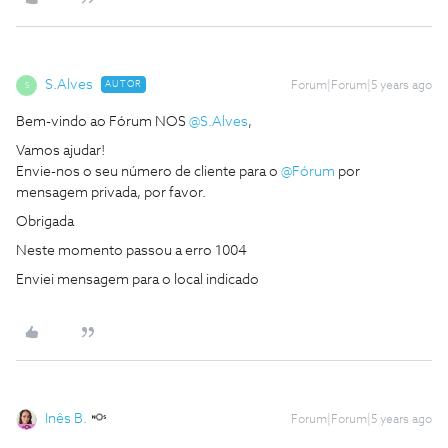
S.Alves
AUTOR
Forum|Forum|5 years ago
S
Bem-vindo ao Fórum NOS
@S.Alves
,
Vamos ajudar!
Envie-nos o seu número de cliente para o
@Fórum
por
mensagem privada, por favor.
Obrigada
Neste momento passou a erro 1004
Enviei mensagem para o local indicado
Inês B.
Forum|Forum|5 years ago