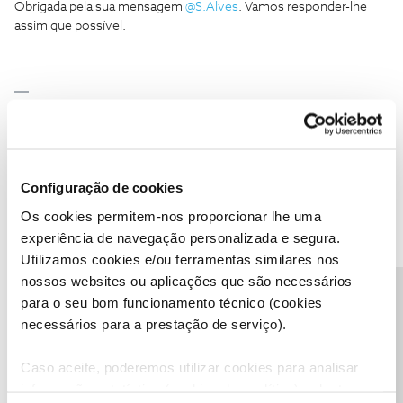
Obrigada pela sua mensagem
@S.Alves
. Vamos responder-lhe
assim que possível.
Ajude a comunidade a encontrar informação relevante. Marque
como "Melhor Resposta" e faça "Like" nos melhores comentários.
Configuração de cookies
Os cookies permitem-nos proporcionar lhe uma
experiência de navegação personalizada e segura.
S.Alves
AUTOR
Forum|Forum|5 years ago
S
Utilizamos cookies e/ou ferramentas similares nos
Não sei se foi intervenção da NOS ou se o tempo realmente cura
nossos websites ou aplicações que são necessários
tudo, mas já está funcional.
Precisa de ajuda?
para o seu bom funcionamento técnico (cookies
Obrigado pela atenção
necessários para a prestação de serviço).
1 pessoa gostou
Caso aceite, poderemos utilizar cookies para analisar
informação estatística (cookies de analítica), adaptar