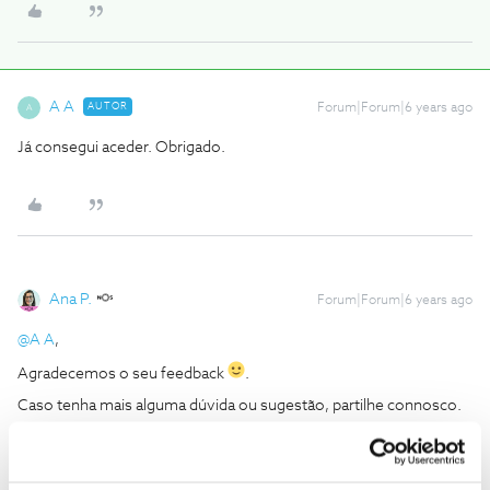
A A
AUTOR
Forum|Forum|6 years ago
A
Já consegui aceder. Obrigado.
Ana P.
Forum|Forum|6 years ago
@A A
,
Agradecemos o seu feedback
.
Caso tenha mais alguma dúvida ou sugestão, partilhe connosco.
Obrigada