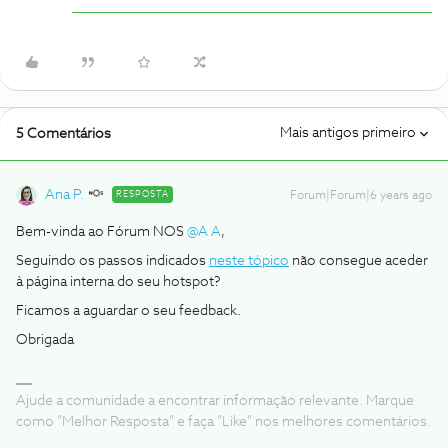
Mais antigos primeiro
5 Comentários
Ana P.
RESPOSTA
Forum|Forum|6 years ago
Bem-vinda ao Fórum NOS
@A A
,
Seguindo os passos indicados
neste tópico
não consegue aceder
à página interna do seu hotspot?
Ficamos a aguardar o seu feedback.
Obrigada
Ajude a comunidade a encontrar informação relevante. Marque
como "Melhor Resposta" e faça "Like" nos melhores comentários.