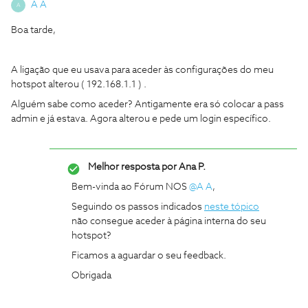
A A
A
Boa tarde,
A ligação que eu usava para aceder às configurações do meu
hotspot alterou ( 192.168.1.1 ) .
Alguém sabe como aceder? Antigamente era só colocar a pass
admin e já estava. Agora alterou e pede um login específico.
Melhor resposta por
Ana P.
Bem-vinda ao Fórum NOS
@A A
,
Seguindo os passos indicados
neste tópico
não consegue aceder à página interna do seu
hotspot?
Ficamos a aguardar o seu feedback.
Obrigada