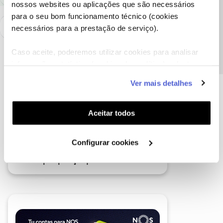
nossos websites ou aplicações que são necessários
Precisa de ajuda?
para o seu bom funcionamento técnico (cookies
necessários para a prestação de serviço).
Caso aceite, poderemos utilizar cookies para analisar
informação estatística (cookies de analítica), adaptar
este serviço às suas preferências e apresentar-lhe
Ver mais detalhes
funcionalidades (cookies de personalização e
funcionalidade) e adaptar anúncios aos seus interesses
(cookies de publicidade personalizada). Pode gerir a
Aceitar todos
utilização dos cookies clicando em "
Configurar
Cookies
".
Configurar cookies
A poupança que COMBINA