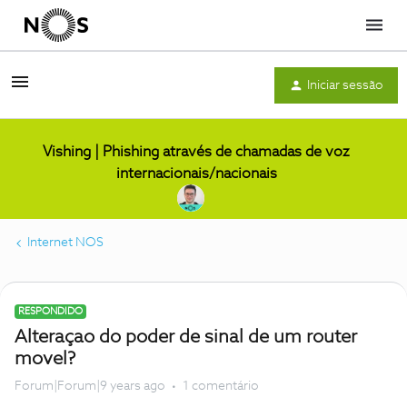
Menu
Iniciar sessão
Vishing | Phishing através de chamadas de voz
internacionais/nacionais
Internet NOS
RESPONDIDO
Alteraçao do poder de sinal de um router
movel?
Forum|Forum|9 years ago
1 comentário