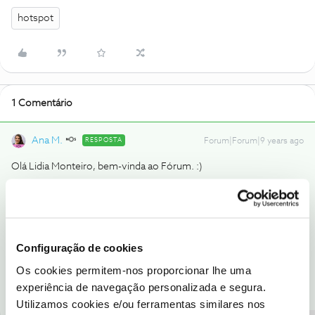
hotspot
1 Comentário
Ana M.
RESPOSTA
Forum|Forum|9 years ago
Olá Lidia Monteiro, bem-vinda ao Fórum. :)
Se nota velocidades lentas, pedimos que avalie a situação com o
nosso departamento técnico. Teremos que fazer despistes para
que a situação possa ser resolvida.
Configuração de cookies
Ajude a comunidade a encontrar informação relevante. Marque
Os cookies permitem-nos proporcionar lhe uma
como "Melhor Resposta" e faça "Like" nos melhores comentários.
experiência de navegação personalizada e segura.
Utilizamos cookies e/ou ferramentas similares nos