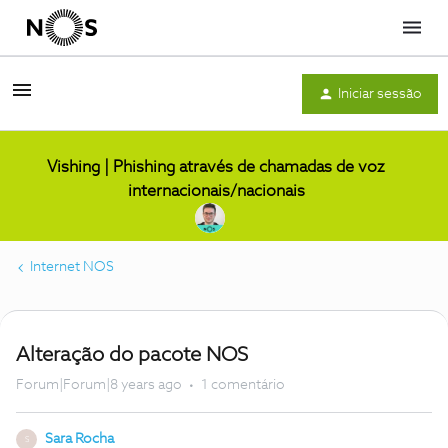
Menu
Iniciar sessão
Vishing | Phishing através de chamadas de voz
internacionais/nacionais
Internet NOS
Alteração do pacote NOS
Forum|Forum|8 years ago
1 comentário
Sara Rocha
S