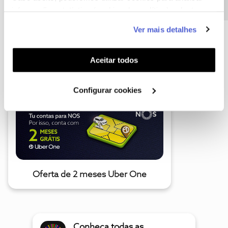
informação estatística (cookies de analítica), adaptar
este serviço às suas preferências e apresentar-lhe
Ver mais detalhes
funcionalidades (cookies de personalização e
funcionalidade) e adaptar anúncios aos seus interesses
A poupança que COMBINA
(cookies de publicidade personalizada). Pode gerir a
Aceitar todos
utilização dos cookies clicando em "
Configurar
Cookies
".
Configurar cookies
Oferta de 2 meses Uber One
Conheça todas as