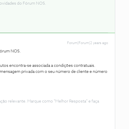
e novidades do Fórum NOS.
Forum|Forum|2 years ago
 Fórum NOS.
utos encontra-se associada a condições contratuais.
mensagem privada com o seu número de cliente e número
ação relevante. Marque como "Melhor Resposta" e faça