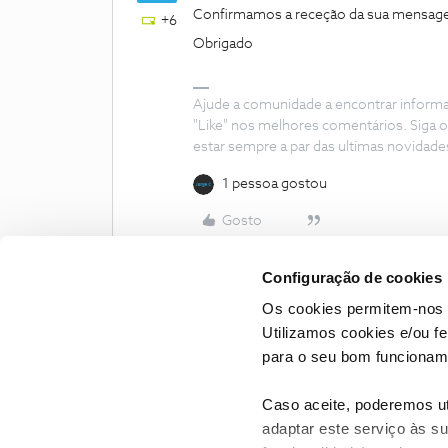
Confirmamos a receção da sua mensage
+6
Obrigado
Ajude a comunidade a encontrar inform
"Like" nos melhores comentários. Siga o
estar sempre a par das ultimas novidade
1 pessoa gostou
Gosto
Configuração de cookies
Os cookies permitem-nos 
Utilizamos cookies e/ou f
para o seu bom funcioname
Caso aceite, poderemos uti
adaptar este serviço às su