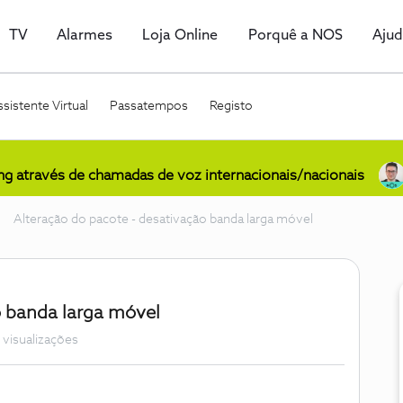
TV
Alarmes
Loja Online
Porquê a NOS
Aju
sistente Virtual
Passatempos
Registo
ing através de chamadas de voz internacionais/nacionais
Alteração do pacote - desativação banda larga móvel
o banda larga móvel
 visualizações