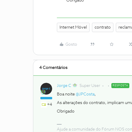
Obrigado
Internet Móvel
contrato
reclam
Gosto
4 Comentários
Jorge C
Super User
RESPOSTA
Boa noite
@JPCosta
,
As alterações do contrato, implicam um
+4
Obrigado
Ajude a comunidade do Fórum NOS com “