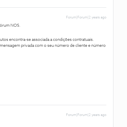
Forum|Forum|2 years ago
 Fórum NOS.
utos encontra-se associada a condições contratuais.
mensagem privada com o seu número de cliente e número
Forum|Forum|2 years ago