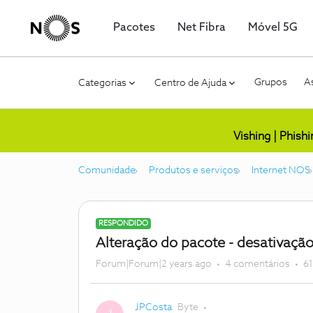
Pacotes
Net Fibra
Móvel 5G
Grupos
As
Categorias
Centro de Ajuda
Vishing | Phish
Comunidade
Produtos e serviços
Internet NOS
RESPONDIDO
Alteração do pacote - desativaçã
Forum|Forum|2 years ago
4 comentários
61
JPCosta
Byte