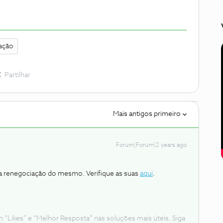
ação
Partilhar
Mais antigos primeiro
Forum|Forum|2 years ago
a renegociação do mesmo. Verifique as suas
aqui
.
Likes” e “Melhor Resposta” nas soluções mais úteis. Siga