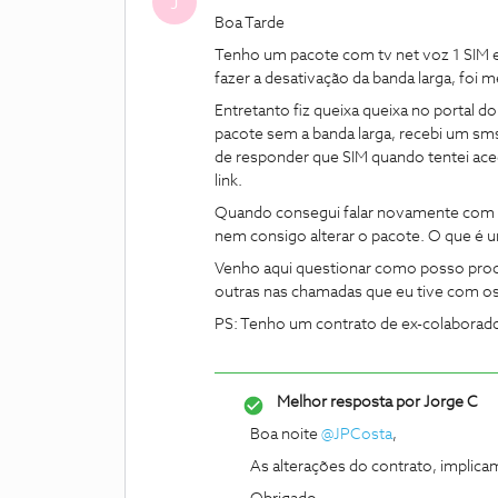
J
Boa Tarde
Tenho um pacote com tv net voz 1 SIM e 
fazer a desativação da banda larga, foi m
Entretanto fiz queixa queixa no portal 
pacote sem a banda larga, recebi um sms
de responder que SIM quando tentei aced
link.
Quando consegui falar novamente com a
nem consigo alterar o pacote. O que é 
Venho aqui questionar como posso proc
outras nas chamadas que eu tive com o
PS: Tenho um contrato de ex-colaborad
Melhor resposta por
Jorge C
Boa noite
@JPCosta
,
As alterações do contrato, implic