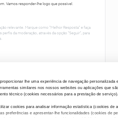
m. Vamos responder-lhe logo que possível.
ação relevante. Marque como "Melhor Resposta" e faça
s perfis da moderação, através da opção "Seguir", para
s.
proporcionar lhe uma experiência de navegação personalizada e
erramentas similares nos nossos websites ou aplicações que sã
nto técnico (cookies necessários para a prestação de serviço)
lizar cookies para analisar informação estatística (cookies de an
as preferências e apresentar-lhe funcionalidades (cookies de p
Condições do Fórum NOS
Accessibility statement