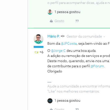
o perfil para acompanhar dicas, ajuda 
1 pessoa gostou
Gosto
Mário P.
Gestor da comunidade
Bom dia
@JPCosta
, seja bem-vindo ao
O
@Jorge C
deu uma boa ajuda.
+6
A adição ou remoção de serviços e prod
Deste modo, querendo, envie-nos uma 
de contribuinte para o perfil
@Fórum
.
Obrigado
Ajude a comunidade a encontrar inform
"Like" nos melhores comentários.
1 pessoa gostou
Gosto