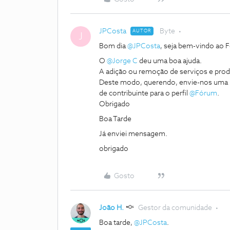
JPCosta
Byte
AUTOR
J
Bom dia
@JPCosta
, seja bem-vindo ao
O
@Jorge C
deu uma boa ajuda.
A adição ou remoção de serviços e prod
Deste modo, querendo, envie-nos uma 
de contribuinte para o perfil
@Fórum
.
Obrigado
Boa Tarde
Já enviei mensagem.
obrigado
Gosto
João H.
Gestor da comunidade
Boa tarde,
@JPCosta
.